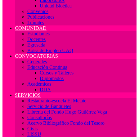
Laboratorios
Unidad Bioética
Convenios
Publicaciones
Trámites
COMUNIDAD
Estudiantes
Docentes
Egresada
Bolsa de Empleo UAQ
CONVOCATORIAS
Generales
Educación Continua
Cursos y Talleres
Diplomados
Académicas
DDA
SERVICIOS
Restaurante-escuela El Metate
Servicio de Banquetes
Librería del Fondo Hugo Gutiérrez Vega
Consultorías
Acervo Bibliográfico Fondo del Tesoro
Civis
LISSU