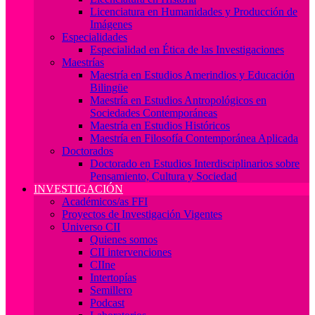
Licenciatura en Humanidades y Producción de
Imágenes
Especialidades
Especialidad en Ética de las Investigaciones
Maestrías
Maestría en Estudios Amerindios y Educación
Bilingüe
Maestría en Estudios Antropológicos en
Sociedades Contemporáneas
Maestría en Estudios Históricos
Maestría en Filosofía Contemporánea Aplicada
Doctorados
Doctorado en Estudios Interdisciplinarios sobre
Pensamiento, Cultura y Sociedad
INVESTIGACIÓN
Académicos/as FFI
Proyectos de Investigación Vigentes
Universo CII
Quienes somos
CII intervenciones
CIIne
Intertopías
Semillero
Podcast