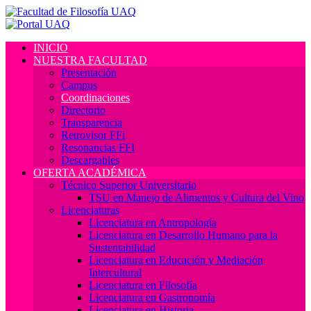
INICIO
NUESTRA FACULTAD
Presentación
Campus
Coordinaciones
Directorio
Transparencia
Retrovisor FFi
Resonancias FFI
Descargables
OFERTA ACADÉMICA
Técnico Superior Universitario
TSU en Manejo de Alimentos y Cultura del Vino
Licenciaturas
Licenciatura en Antropología
Licenciatura en Desarrollo Humano para la
Sustentabilidad
Licenciatura en Educación y Mediación
Intercultural
Licenciatura en Filosofía
Licenciatura en Gastronomía
Licenciatura en Historia