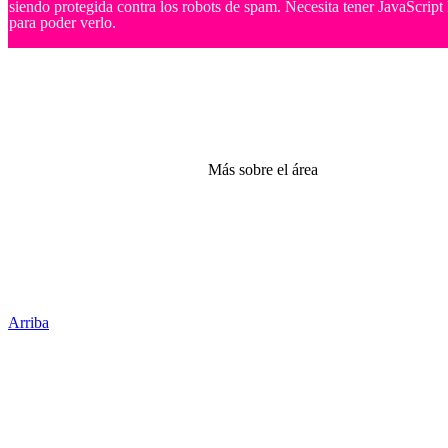
siendo protegida contra los robots de spam. Necesita tener JavaScript 
para poder verlo.
Más sobre el área
Arriba
Administración Central
Universidad Autónoma de Querétaro
Rectoría
Secretarías