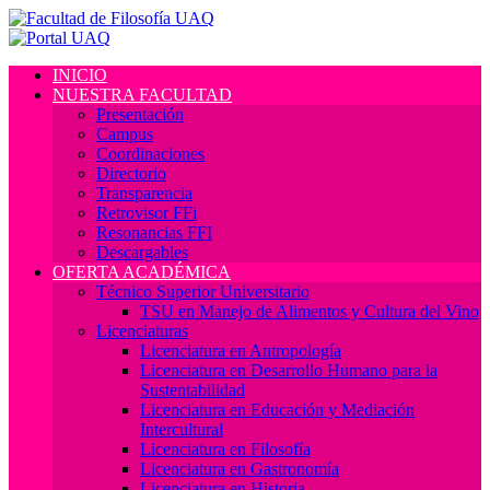
INICIO
NUESTRA FACULTAD
Presentación
Campus
Coordinaciones
Directorio
Transparencia
Retrovisor FFi
Resonancias FFI
Descargables
OFERTA ACADÉMICA
Técnico Superior Universitario
TSU en Manejo de Alimentos y Cultura del Vino
Licenciaturas
Licenciatura en Antropología
Licenciatura en Desarrollo Humano para la
Sustentabilidad
Licenciatura en Educación y Mediación
Intercultural
Licenciatura en Filosofía
Licenciatura en Gastronomía
Licenciatura en Historia