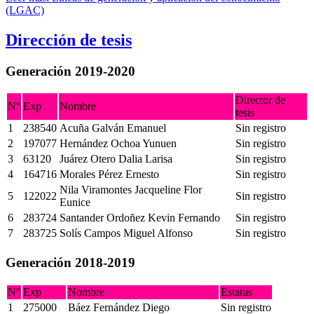
(LGAC)
Dirección de tesis
Generación 2019-2020
Director de
N°
Exp
Nombre
tesis
1
238540
Acuña Galván Emanuel
Sin registro
2
197077
Hernández Ochoa Yunuen
Sin registro
3
63120
Juárez Otero Dalia Larisa
Sin registro
4
164716
Morales Pérez Ernesto
Sin registro
Nila Viramontes Jacqueline Flor
5
122022
Sin registro
Eunice
6
283724
Santander Ordoñez Kevin Fernando
Sin registro
7
283725
Solís Campos Miguel Alfonso
Sin registro
Generación 2018-2019
N°
Exp
Nombre
Estatus
1
275000
Báez Fernández Diego
Sin registro