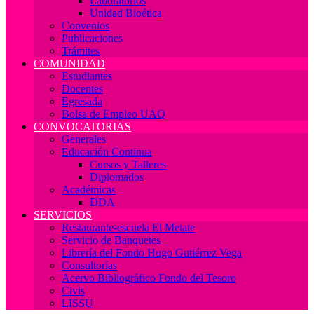
Laboratorios
Unidad Bioética
Convenios
Publicaciones
Trámites
COMUNIDAD
Estudiantes
Docentes
Egresada
Bolsa de Empleo UAQ
CONVOCATORIAS
Generales
Educación Continua
Cursos y Talleres
Diplomados
Académicas
DDA
SERVICIOS
Restaurante-escuela El Metate
Servicio de Banquetes
Librería del Fondo Hugo Gutiérrez Vega
Consultorías
Acervo Bibliográfico Fondo del Tesoro
Civis
LISSU