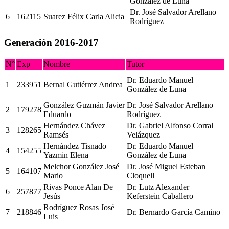
González de Luna
Dr. José Salvador Arellano
6
162115
Suarez Félix Carla Alicia
Rodríguez
Generación 2016-2017
N°
Exp
Nombre
Tutor
Dr. Eduardo Manuel
1
233951
Bernal Gutiérrez Andrea
González de Luna
González Guzmán Javier
Dr. José Salvador Arellano
2
179278
Eduardo
Rodríguez
Hernández Chávez
Dr. Gabriel Alfonso Corral
3
128265
Ramsés
Velázquez
Hernández Tisnado
Dr. Eduardo Manuel
4
154255
Yazmin Elena
González de Luna
Melchor González José
Dr. José Miguel Esteban
5
164107
Mario
Cloquell
Rivas Ponce Alan De
Dr. Lutz Alexander
6
257877
Jesús
Keferstein Caballero
Rodríguez Rosas José
7
218846
Dr. Bernardo García Camino
Luis