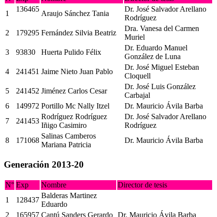
136465
Dr. José Salvador Arellano
1
Araujo Sánchez Tania
Rodríguez
Dra. Vanesa del Carmen
2
179295
Fernández Silvia Beatriz
Muriel
Dr. Eduardo Manuel
3
93830
Huerta Pulido Félix
González de Luna
Dr. José Miguel Esteban
4
241451
Jaime Nieto Juan Pablo
Cloquell
Dr. José Luis González
5
241452
Jiménez Carlos Cesar
Carbajal
6
149972
Portillo Mc Nally Itzel
Dr. Mauricio Ávila Barba
Rodríguez Rodríguez
Dr. José Salvador Arellano
7
241453
Iñigo Casimiro
Rodríguez
Salinas Camberos
8
171068
Dr. Mauricio Ávila Barba
Mariana Patricia
Generación 2013-20
N°
Exp
Nombre
Director de tesis
Balderas Martinez
1
128437
Eduardo
2
165957
Cantú Sanders Gerardo
Dr. Mauricio Ávila Barba