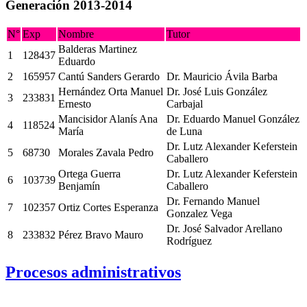
Generación 2013-2014
N°
Exp
Nombre
Tutor
Balderas Martinez
1
128437
Eduardo
2
165957
Cantú Sanders Gerardo
Dr. Mauricio Ávila Barba
Hernández Orta Manuel
Dr. José Luis González
3
233831
Ernesto
Carbajal
Mancisidor Alanís Ana
Dr. Eduardo Manuel González
4
118524
María
de Luna
Dr. Lutz Alexander Keferstein
5
68730
Morales Zavala Pedro
Caballero
Ortega Guerra
Dr. Lutz Alexander Keferstein
6
103739
Benjamín
Caballero
Dr. Fernando Manuel
7
102357
Ortiz Cortes Esperanza
Gonzalez Vega
Dr. José Salvador Arellano
8
233832
Pérez Bravo Mauro
Rodríguez
Procesos administrativos