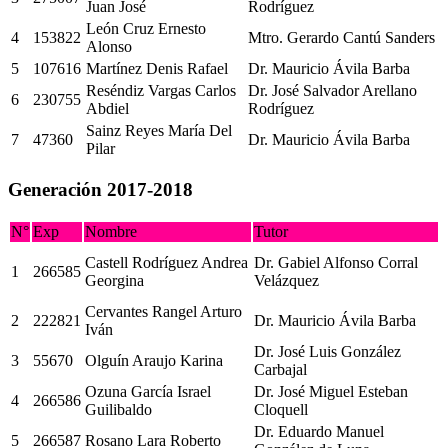
Juan José
Rodríguez
León Cruz Ernesto
4
153822
Mtro. Gerardo Cantú Sanders
Alonso
5
107616
Martínez Denis Rafael
Dr. Mauricio Ávila Barba
Reséndiz Vargas Carlos
Dr. José Salvador Arellano
6
230755
Abdiel
Rodríguez
Sainz Reyes María Del
7
47360
Dr. Mauricio Ávila Barba
Pilar
Generación 2017-2018
N°
Exp
Nombre
Tutor
Castell Rodríguez Andrea
Dr. Gabiel Alfonso Corral
1
266585
Georgina
Velázquez
Cervantes Rangel Arturo
2
222821
Dr. Mauricio Ávila Barba
Iván
Dr. José Luis González
3
55670
Olguín Araujo Karina
Carbajal
Ozuna García Israel
Dr. José Miguel Esteban
4
266586
Guilibaldo
Cloquell
Dr. Eduardo Manuel
5
266587
Rosano Lara Roberto