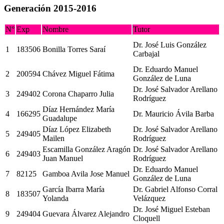
Generación 2015-2016
N°
Exp
Nombre
Tutor
Dr. José Luis González
1
183506
Bonilla Torres Saraí
Carbajal
Dr. Eduardo Manuel
2
200594
Chávez Miguel Fátima
González de Luna
Dr. José Salvador Arellano
3
249402
Corona Chaparro Julia
Rodríguez
Díaz Hernández María
4
166295
Dr. Mauricio Ávila Barba
Guadalupe
Díaz López Elizabeth
Dr. José Salvador Arellano
5
249405
Mailen
Rodríguez
Escamilla González Aragón
Dr. José Salvador Arellano
6
249403
Juan Manuel
Rodríguez
Dr. Eduardo Manuel
7
82125
Gamboa Avila Jose Manuel
González de Luna
García Ibarra María
Dr. Gabriel Alfonso Corral
8
183507
Yolanda
Velázquez
Dr. José Miguel Esteban
9
249404
Guevara Álvarez Alejandro
Cloquell