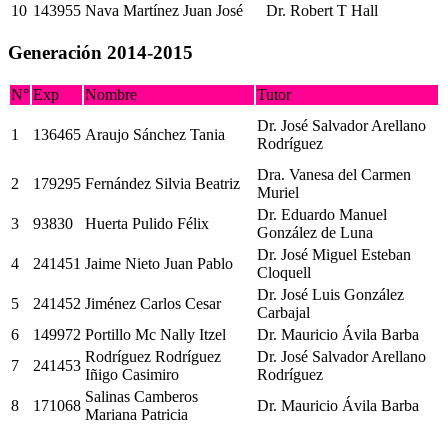
10
143955
Nava Martínez Juan José
Dr. Robert T Hall
Generación 2014-2015
N°
Exp
Nombre
Tutor
Dr. José Salvador Arellano
1
136465
Araujo Sánchez Tania
Rodríguez
Dra. Vanesa del Carmen
2
179295
Fernández Silvia Beatriz
Muriel
Dr. Eduardo Manuel
3
93830
Huerta Pulido Félix
González de Luna
Dr. José Miguel Esteban
4
241451
Jaime Nieto Juan Pablo
Cloquell
Dr. José Luis González
5
241452
Jiménez Carlos Cesar
Carbajal
6
149972
Portillo Mc Nally Itzel
Dr. Mauricio Ávila Barba
Rodríguez Rodríguez
Dr. José Salvador Arellano
7
241453
Iñigo Casimiro
Rodríguez
Salinas Camberos
8
171068
Dr. Mauricio Ávila Barba
Mariana Patricia