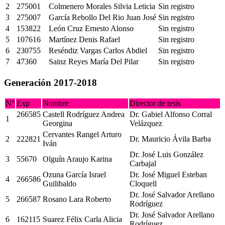
2
275001
Colmenero Morales Silvia Leticia
Sin registro
3
275007
García Rebollo Del Rio Juan José
Sin registro
4
153822
León Cruz Ernesto Alonso
Sin registro
5
107616
Martínez Denis Rafael
Sin registro
6
230755
Reséndiz Vargas Carlos Abdiel
Sin registro
7
47360
Sainz Reyes María Del Pilar
Sin registro
Generación 2017-2018
N°
Exp
Nombre
Director de tesis
266585
Castell Rodríguez Andrea
Dr. Gabiel Alfonso Corral
1
Georgina
Velázquez
Cervantes Rangel Arturo
2
222821
Dr. Mauricio Ávila Barba
Iván
Dr. José Luis González
3
55670
Olguín Araujo Karina
Carbajal
Ozuna García Israel
Dr. José Miguel Esteban
4
266586
Guilibaldo
Cloquell
Dr. José Salvador Arellano
5
266587
Rosano Lara Roberto
Rodríguez
Dr. José Salvador Arellano
6
162115
Suarez Félix Carla Alicia
Rodríguez