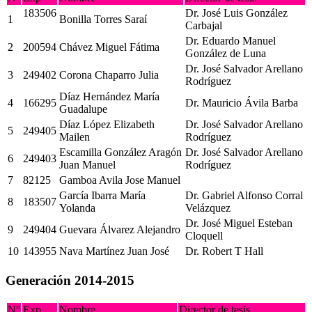
183506
Dr. José Luis González
1
Bonilla Torres Saraí
Carbajal
Dr. Eduardo Manuel
2
200594
Chávez Miguel Fátima
González de Luna
Dr. José Salvador Arellano
3
249402
Corona Chaparro Julia
Rodríguez
Díaz Hernández María
4
166295
Dr. Mauricio Ávila Barba
Guadalupe
Díaz López Elizabeth
Dr. José Salvador Arellano
5
249405
Mailen
Rodríguez
Escamilla González Aragón
Dr. José Salvador Arellano
6
249403
Juan Manuel
Rodríguez
7
82125
Gamboa Avila Jose Manuel
García Ibarra María
Dr. Gabriel Alfonso Corral
8
183507
Yolanda
Velázquez
Dr. José Miguel Esteban
9
249404
Guevara Álvarez Alejandro
Cloquell
10
143955
Nava Martínez Juan José
Dr. Robert T Hall
Generación 2014-2015
N°
Exp
Nombre
Director de tesis