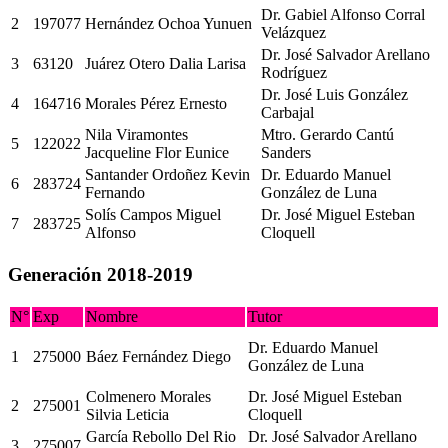
Dr. Gabiel Alfonso Corral
2
197077
Hernández Ochoa Yunuen
Velázquez
Dr. José Salvador Arellano
3
63120
Juárez Otero Dalia Larisa
Rodríguez
Dr. José Luis González
4
164716
Morales Pérez Ernesto
Carbajal
Nila Viramontes
Mtro. Gerardo Cantú
5
122022
Jacqueline Flor Eunice
Sanders
Santander Ordoñez Kevin
Dr. Eduardo Manuel
6
283724
Fernando
González de Luna
Solís Campos Miguel
Dr. José Miguel Esteban
7
283725
Alfonso
Cloquell
Generación 2018-2019
N°
Exp
Nombre
Tutor
Dr. Eduardo Manuel
1
275000
Báez Fernández Diego
González de Luna
Colmenero Morales
Dr. José Miguel Esteban
2
275001
Silvia Leticia
Cloquell
García Rebollo Del Rio
Dr. José Salvador Arellano
3
275007