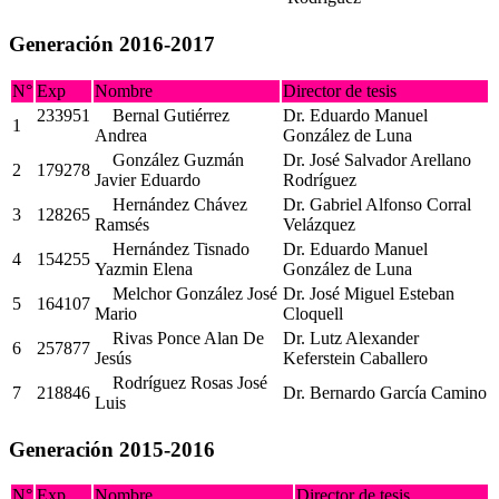
Generación 2016-2017
N°
Exp
Nombre
Director de tesis
233951
Bernal Gutiérrez
Dr. Eduardo Manuel
1
Andrea
González de Luna
González Guzmán
Dr. José Salvador Arellano
2
179278
Javier Eduardo
Rodríguez
Hernández Chávez
Dr. Gabriel Alfonso Corral
3
128265
Ramsés
Velázquez
Hernández Tisnado
Dr. Eduardo Manuel
4
154255
Yazmin Elena
González de Luna
Melchor González José
Dr. José Miguel Esteban
5
164107
Mario
Cloquell
Rivas Ponce Alan De
Dr. Lutz Alexander
6
257877
Jesús
Keferstein Caballero
Rodríguez Rosas José
7
218846
Dr. Bernardo García Camino
Luis
Generación 2015-2016
N°
Exp
Nombre
Director de tesis