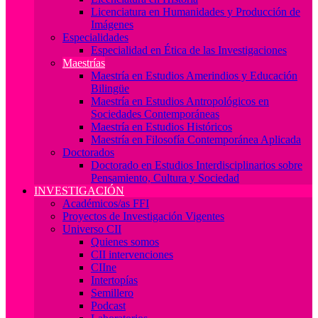
Licenciatura en Humanidades y Producción de
Imágenes
Especialidades
Especialidad en Ética de las Investigaciones
Maestrías
Maestría en Estudios Amerindios y Educación
Bilingüe
Maestría en Estudios Antropológicos en
Sociedades Contemporáneas
Maestría en Estudios Históricos
Maestría en Filosofía Contemporánea Aplicada
Doctorados
Doctorado en Estudios Interdisciplinarios sobre
Pensamiento, Cultura y Sociedad
INVESTIGACIÓN
Académicos/as FFI
Proyectos de Investigación Vigentes
Universo CII
Quienes somos
CII intervenciones
CIIne
Intertopías
Semillero
Podcast