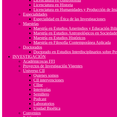
Licenciatura en Gastronomía
Licenciatura en Historia
Licenciatura en Humanidades y Producción de Im
Especialidades
Especialidad en Ética de las Investigaciones
Maestrías
Maestría en Estudios Amerindios y Educación Bil
Maestría en Estudios Antropológicos en Socieda
Maestría en Estudios Históricos
Maestría en Filosofía Contemporánea Aplicada
Doctorados
Doctorado en Estudios Interdisciplinarios sobre P
INVESTIGACIÓN
Académicos/as FFI
Proyectos de Investigación Vigentes
Universo CII
Quienes somos
CII intervenciones
CIIne
Intertopías
Semillero
Podcast
Laboratorios
Unidad Bioética
Convenios