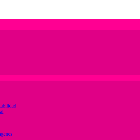
abilidad
al
ágenes