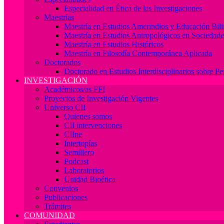
Especialidad en Ética de las Investigaciones
Maestrías
Maestría en Estudios Amerindios y Educación Bil
Maestría en Estudios Antropológicos en Socieda
Maestría en Estudios Históricos
Maestría en Filosofía Contemporánea Aplicada
Doctorados
Doctorado en Estudios Interdisciplinarios sobre P
INVESTIGACIÓN
Académicos/as FFI
Proyectos de Investigación Vigentes
Universo CII
Quienes somos
CII intervenciones
CIIne
Intertopías
Semillero
Podcast
Laboratorios
Unidad Bioética
Convenios
Publicaciones
Trámites
COMUNIDAD