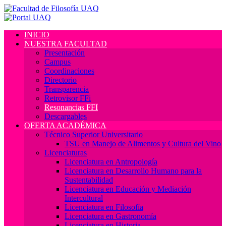
INICIO
NUESTRA FACULTAD
Presentación
Campus
Coordinaciones
Directorio
Transparencia
Retrovisor FFi
Resonancias FFI
Descargables
OFERTA ACADÉMICA
Técnico Superior Universitario
TSU en Manejo de Alimentos y Cultura del Vino
Licenciaturas
Licenciatura en Antropología
Licenciatura en Desarrollo Humano para la
Sustentabilidad
Licenciatura en Educación y Mediación
Intercultural
Licenciatura en Filosofía
Licenciatura en Gastronomía
Licenciatura en Historia