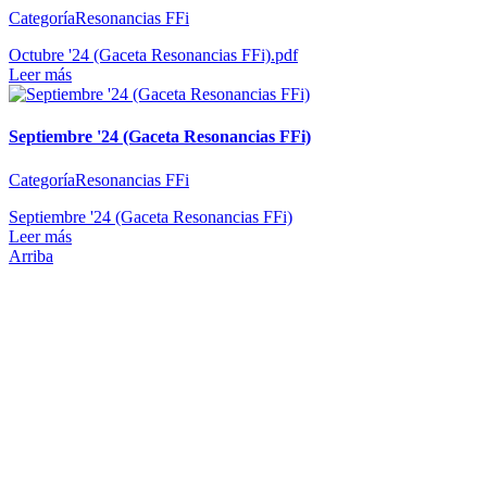
CategoríaResonancias FFi
Octubre '24 (Gaceta Resonancias FFi).pdf
Leer más
Septiembre '24 (Gaceta Resonancias FFi)
CategoríaResonancias FFi
Septiembre '24 (Gaceta Resonancias FFi)
Leer más
Arriba
Administración Central
Universidad Autónoma de Querétaro
Rectoría
Secretarías
Direcciones
Coordinaciones
Bachilleres
Facultades
Campus