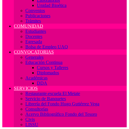
Laboratorios
Unidad Bioética
Convenios
Publicaciones
Trámites
COMUNIDAD
Estudiantes
Docentes
Egresada
Bolsa de Empleo UAQ
CONVOCATORIAS
Generales
Educación Continua
Cursos y Talleres
Diplomados
Académicas
DDA
SERVICIOS
Restaurante-escuela El Metate
Servicio de Banquetes
Librería del Fondo Hugo Gutiérrez Vega
Consultorías
Acervo Bibliográfico Fondo del Tesoro
Civis
LISSU