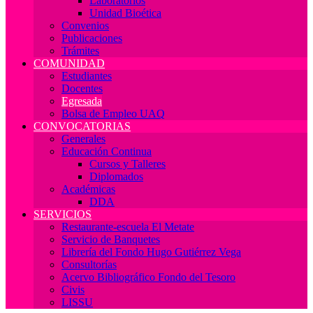
Laboratorios
Unidad Bioética
Convenios
Publicaciones
Trámites
COMUNIDAD
Estudiantes
Docentes
Egresada
Bolsa de Empleo UAQ
CONVOCATORIAS
Generales
Educación Continua
Cursos y Talleres
Diplomados
Académicas
DDA
SERVICIOS
Restaurante-escuela El Metate
Servicio de Banquetes
Librería del Fondo Hugo Gutiérrez Vega
Consultorías
Acervo Bibliográfico Fondo del Tesoro
Civis
LISSU