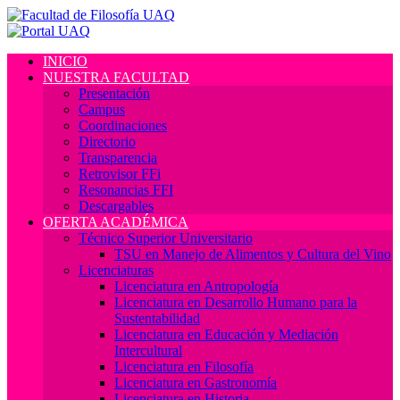
INICIO
NUESTRA FACULTAD
Presentación
Campus
Coordinaciones
Directorio
Transparencia
Retrovisor FFi
Resonancias FFI
Descargables
OFERTA ACADÉMICA
Técnico Superior Universitario
TSU en Manejo de Alimentos y Cultura del Vino
Licenciaturas
Licenciatura en Antropología
Licenciatura en Desarrollo Humano para la
Sustentabilidad
Licenciatura en Educación y Mediación
Intercultural
Licenciatura en Filosofía
Licenciatura en Gastronomía
Licenciatura en Historia