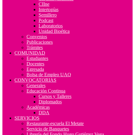
CIIne
Intertopías
Semillero
Podcast
Laboratorios
Unidad Bioética
Convenios
Publicaciones
Trámites
COMUNIDAD
Estudiantes
Docentes
Egresada
Bolsa de Empleo UAQ
CONVOCATORIAS
Generales
Educación Continua
Cursos y Talleres
Diplomados
Académicas
DDA
SERVICIOS
Restaurante-escuela El Metate
Servicio de Banquetes
Librería del Fondo Hugo Gutiérrez Vega