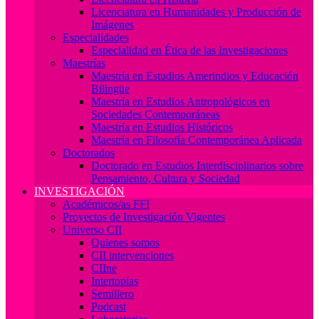
Licenciatura en Humanidades y Producción de
Imágenes
Especialidades
Especialidad en Ética de las Investigaciones
Maestrías
Maestría en Estudios Amerindios y Educación
Bilingüe
Maestría en Estudios Antropológicos en
Sociedades Contemporáneas
Maestría en Estudios Históricos
Maestría en Filosofía Contemporánea Aplicada
Doctorados
Doctorado en Estudios Interdisciplinarios sobre
Pensamiento, Cultura y Sociedad
INVESTIGACIÓN
Académicos/as FFI
Proyectos de Investigación Vigentes
Universo CII
Quienes somos
CII intervenciones
CIIne
Intertopías
Semillero
Podcast