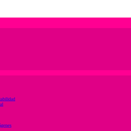
abilidad
al
ágenes