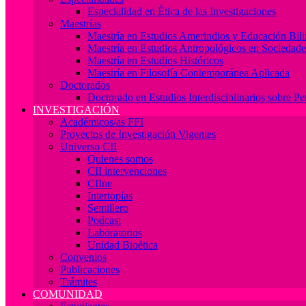
Especialidad en Ética de las Investigaciones
Maestrías
Maestría en Estudios Amerindios y Educación Bil
Maestría en Estudios Antropológicos en Socieda
Maestría en Estudios Históricos
Maestría en Filosofía Contemporánea Aplicada
Doctorados
Doctorado en Estudios Interdisciplinarios sobre P
INVESTIGACIÓN
Académicos/as FFI
Proyectos de Investigación Vigentes
Universo CII
Quienes somos
CII intervenciones
CIIne
Intertopías
Semillero
Podcast
Laboratorios
Unidad Bioética
Convenios
Publicaciones
Trámites
COMUNIDAD