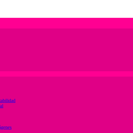
abilidad
al
ágenes