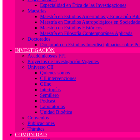
Especialidad en Ética de las Investigaciones
Maestrías
Maestría en Estudios Amerindios y Educación Bil
Maestría en Estudios Antropológicos en Socieda
Maestría en Estudios Históricos
Maestría en Filosofía Contemporánea Aplicada
Doctorados
Doctorado en Estudios Interdisciplinarios sobre P
INVESTIGACIÓN
Académicos/as FFI
Proyectos de Investigación Vigentes
Universo CII
Quienes somos
CII intervenciones
CIIne
Intertopías
Semillero
Podcast
Laboratorios
Unidad Bioética
Convenios
Publicaciones
Trámites
COMUNIDAD