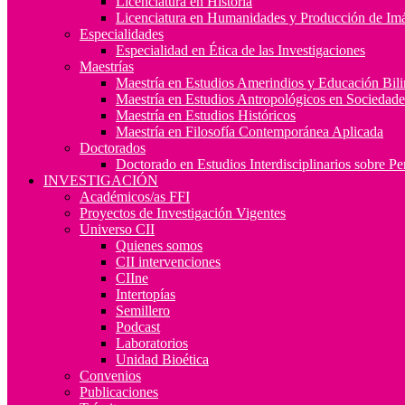
Licenciatura en Historia
Licenciatura en Humanidades y Producción de Im
Especialidades
Especialidad en Ética de las Investigaciones
Maestrías
Maestría en Estudios Amerindios y Educación Bil
Maestría en Estudios Antropológicos en Socieda
Maestría en Estudios Históricos
Maestría en Filosofía Contemporánea Aplicada
Doctorados
Doctorado en Estudios Interdisciplinarios sobre P
INVESTIGACIÓN
Académicos/as FFI
Proyectos de Investigación Vigentes
Universo CII
Quienes somos
CII intervenciones
CIIne
Intertopías
Semillero
Podcast
Laboratorios
Unidad Bioética
Convenios
Publicaciones