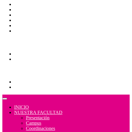
CAS
Calendario Escolar
Bibliotecas
Contraloría Social
Mapa de sitio
Normativa
Comunidades
Correo Alumnos UAQ
Consulta/solicitud Correo Alumnos UAQ
Educación Continua
Programas Educativos
Convocatorias
INICIO
NUESTRA FACULTAD
Presentación
Campus
Coordinaciones