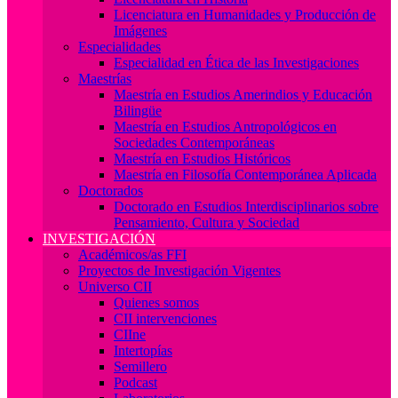
Licenciatura en Humanidades y Producción de
Imágenes
Especialidades
Especialidad en Ética de las Investigaciones
Maestrías
Maestría en Estudios Amerindios y Educación
Bilingüe
Maestría en Estudios Antropológicos en
Sociedades Contemporáneas
Maestría en Estudios Históricos
Maestría en Filosofía Contemporánea Aplicada
Doctorados
Doctorado en Estudios Interdisciplinarios sobre
Pensamiento, Cultura y Sociedad
INVESTIGACIÓN
Académicos/as FFI
Proyectos de Investigación Vigentes
Universo CII
Quienes somos
CII intervenciones
CIIne
Intertopías
Semillero
Podcast