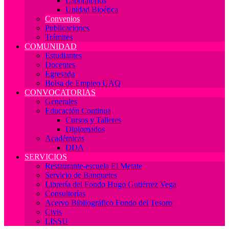
Laboratorios
Unidad Bioética
Convenios
Publicaciones
Trámites
COMUNIDAD
Estudiantes
Docentes
Egresada
Bolsa de Empleo UAQ
CONVOCATORIAS
Generales
Educación Continua
Cursos y Talleres
Diplomados
Académicas
DDA
SERVICIOS
Restaurante-escuela El Metate
Servicio de Banquetes
Librería del Fondo Hugo Gutiérrez Vega
Consultorías
Acervo Bibliográfico Fondo del Tesoro
Civis
LISSU