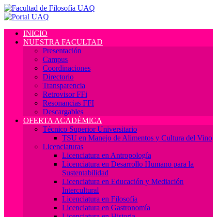
INICIO
NUESTRA FACULTAD
Presentación
Campus
Coordinaciones
Directorio
Transparencia
Retrovisor FFi
Resonancias FFI
Descargables
OFERTA ACADÉMICA
Técnico Superior Universitario
TSU en Manejo de Alimentos y Cultura del Vino
Licenciaturas
Licenciatura en Antropología
Licenciatura en Desarrollo Humano para la
Sustentabilidad
Licenciatura en Educación y Mediación
Intercultural
Licenciatura en Filosofía
Licenciatura en Gastronomía
Licenciatura en Historia