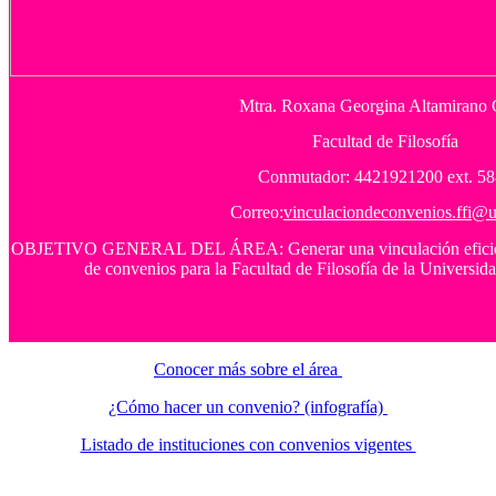
Mtra. Roxana Georgina Altamirano 
Facultad de Filosofía
Conmutador: 4421921200 ext. 5
Correo:
vinculaciondeconvenios.ffi@
OBJETIVO GENERAL DEL ÁREA: Generar una vinculación eficiente
de convenios para la Facultad de Filosofía de la Univers
Conocer más sobre el área
¿Cómo hacer un convenio? (infografía)
Listado de instituciones con convenios vigentes