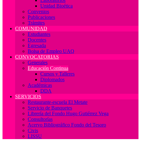
Laboratorios
Unidad Bioética
Convenios
Publicaciones
Trámites
COMUNIDAD
Estudiantes
Docentes
Egresada
Bolsa de Empleo UAQ
CONVOCATORIAS
Generales
Educación Continua
Cursos y Talleres
Diplomados
Académicas
DDA
SERVICIOS
Restaurante-escuela El Metate
Servicio de Banquetes
Librería del Fondo Hugo Gutiérrez Vega
Consultorías
Acervo Bibliográfico Fondo del Tesoro
Civis
LISSU