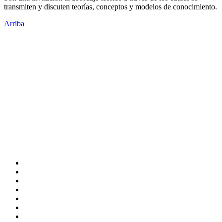
transmiten y discuten teorías, conceptos y modelos de conocimiento.
Arriba
Administración Central
Universidad Autónoma de Querétaro
Rectoría
Secretarías
Direcciones
Coordinaciones
Bachilleres
Facultades
Campus
Enlaces
Directorio
Correo Empleados UAQ
CAS
Calendario Escolar
Bibliotecas
Contraloría Social
Mapa de sitio