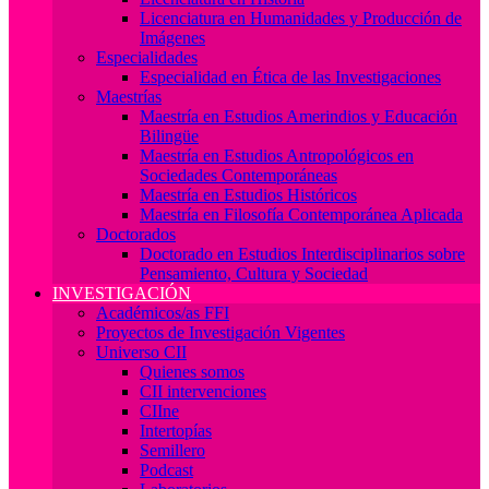
Licenciatura en Humanidades y Producción de
Imágenes
Especialidades
Especialidad en Ética de las Investigaciones
Maestrías
Maestría en Estudios Amerindios y Educación
Bilingüe
Maestría en Estudios Antropológicos en
Sociedades Contemporáneas
Maestría en Estudios Históricos
Maestría en Filosofía Contemporánea Aplicada
Doctorados
Doctorado en Estudios Interdisciplinarios sobre
Pensamiento, Cultura y Sociedad
INVESTIGACIÓN
Académicos/as FFI
Proyectos de Investigación Vigentes
Universo CII
Quienes somos
CII intervenciones
CIIne
Intertopías
Semillero
Podcast