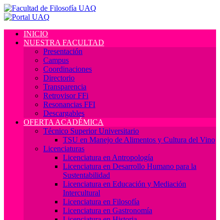
INICIO
NUESTRA FACULTAD
Presentación
Campus
Coordinaciones
Directorio
Transparencia
Retrovisor FFi
Resonancias FFI
Descargables
OFERTA ACADÉMICA
Técnico Superior Universitario
TSU en Manejo de Alimentos y Cultura del Vino
Licenciaturas
Licenciatura en Antropología
Licenciatura en Desarrollo Humano para la
Sustentabilidad
Licenciatura en Educación y Mediación
Intercultural
Licenciatura en Filosofía
Licenciatura en Gastronomía
Licenciatura en Historia