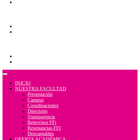
Normativa
Comunidades
Correo Alumnos UAQ
Consulta/solicitud Correo Alumnos UAQ
Educación Continua
Programas Educativos
Convocatorias
INICIO
NUESTRA FACULTAD
Presentación
Campus
Coordinaciones
Directorio
Transparencia
Retrovisor FFi
Resonancias FFI
Descargables
OFERTA ACADÉMICA