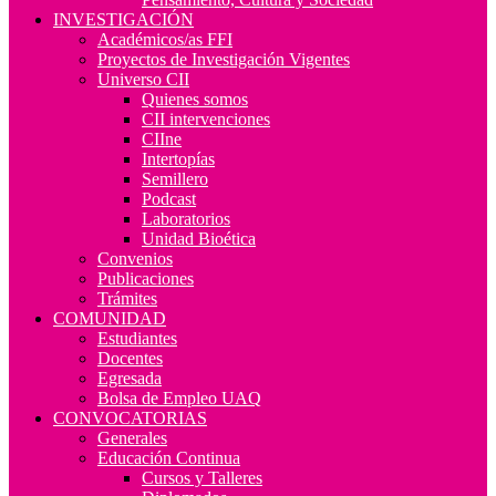
INVESTIGACIÓN
Académicos/as FFI
Proyectos de Investigación Vigentes
Universo CII
Quienes somos
CII intervenciones
CIIne
Intertopías
Semillero
Podcast
Laboratorios
Unidad Bioética
Convenios
Publicaciones
Trámites
COMUNIDAD
Estudiantes
Docentes
Egresada
Bolsa de Empleo UAQ
CONVOCATORIAS
Generales
Educación Continua
Cursos y Talleres