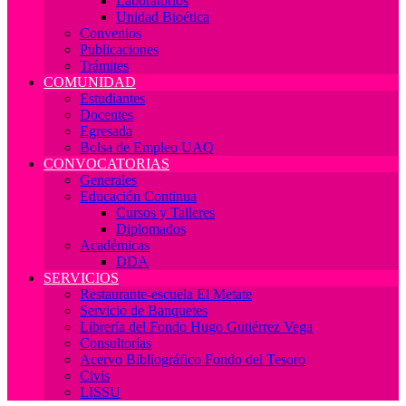
Laboratorios
Unidad Bioética
Convenios
Publicaciones
Trámites
COMUNIDAD
Estudiantes
Docentes
Egresada
Bolsa de Empleo UAQ
CONVOCATORIAS
Generales
Educación Continua
Cursos y Talleres
Diplomados
Académicas
DDA
SERVICIOS
Restaurante-escuela El Metate
Servicio de Banquetes
Librería del Fondo Hugo Gutiérrez Vega
Consultorías
Acervo Bibliográfico Fondo del Tesoro
Civis
LISSU