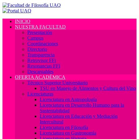
INICIO
NUESTRA FACULTAD
Presentación
Campus
Coordinaciones
Directorio
Transparencia
Retrovisor FFi
Resonancias FFI
Descargables
OFERTA ACADÉMICA
Técnico Superior Universitario
TSU en Manejo de Alimentos y Cultura del Vino
Licenciaturas
Licenciatura en Antropología
Licenciatura en Desarrollo Humano para la
Sustentabilidad
Licenciatura en Educación y Mediación
Intercultural
Licenciatura en Filosofía
Licenciatura en Gastronomía
Licenciatura en Historia