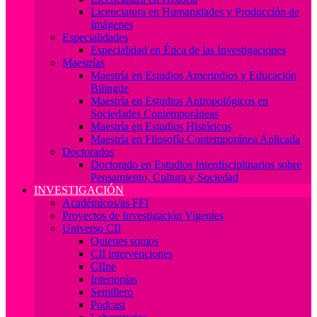
Licenciatura en Humanidades y Producción de
Imágenes
Especialidades
Especialidad en Ética de las Investigaciones
Maestrías
Maestría en Estudios Amerindios y Educación
Bilingüe
Maestría en Estudios Antropológicos en
Sociedades Contemporáneas
Maestría en Estudios Históricos
Maestría en Filosofía Contemporánea Aplicada
Doctorados
Doctorado en Estudios Interdisciplinarios sobre
Pensamiento, Cultura y Sociedad
INVESTIGACIÓN
Académicos/as FFI
Proyectos de Investigación Vigentes
Universo CII
Quienes somos
CII intervenciones
CIIne
Intertopías
Semillero
Podcast