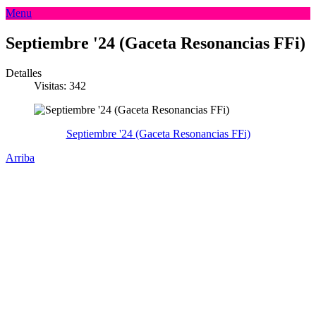
Menu
Septiembre '24 (Gaceta Resonancias FFi)
Detalles
Visitas: 342
Septiembre '24 (Gaceta Resonancias FFi)
Arriba
Administración Central
Universidad Autónoma de Querétaro
Rectoría
Secretarías
Direcciones
Coordinaciones
Bachilleres
Facultades
Campus