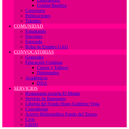
Laboratorios
Unidad Bioética
Convenios
Publicaciones
Trámites
COMUNIDAD
Estudiantes
Docentes
Egresada
Bolsa de Empleo UAQ
CONVOCATORIAS
Generales
Educación Continua
Cursos y Talleres
Diplomados
Académicas
DDA
SERVICIOS
Restaurante-escuela El Metate
Servicio de Banquetes
Librería del Fondo Hugo Gutiérrez Vega
Consultorías
Acervo Bibliográfico Fondo del Tesoro
Civis
LISSU