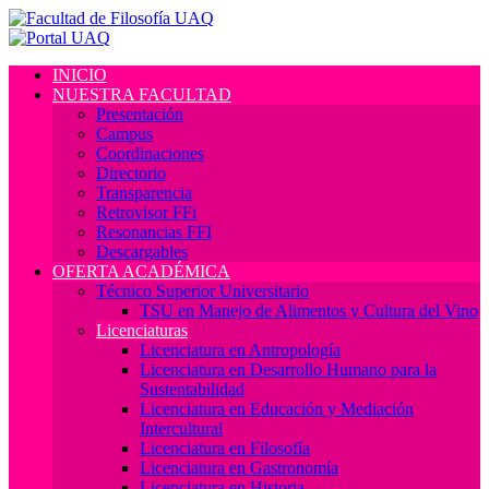
INICIO
NUESTRA FACULTAD
Presentación
Campus
Coordinaciones
Directorio
Transparencia
Retrovisor FFi
Resonancias FFI
Descargables
OFERTA ACADÉMICA
Técnico Superior Universitario
TSU en Manejo de Alimentos y Cultura del Vino
Licenciaturas
Licenciatura en Antropología
Licenciatura en Desarrollo Humano para la
Sustentabilidad
Licenciatura en Educación y Mediación
Intercultural
Licenciatura en Filosofía
Licenciatura en Gastronomía
Licenciatura en Historia