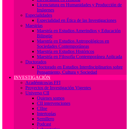
Licenciatura en Humanidades y Producción de
Imágenes
Especialidades
Especialidad en Ética de las Investigaciones
Maestrías
Maestría en Estudios Amerindios y Educación
Bilingüe
Maestría en Estudios Antropológicos en
Sociedades Contemporáneas
Maestría en Estudios Históricos
Maestría en Filosofía Contemporánea Aplicada
Doctorados
Doctorado en Estudios Interdisciplinarios sobre
Pensamiento, Cultura y Sociedad
INVESTIGACIÓN
Académicos/as FFI
Proyectos de Investigación Vigentes
Universo CII
Quienes somos
CII intervenciones
CIIne
Intertopías
Semillero
Podcast