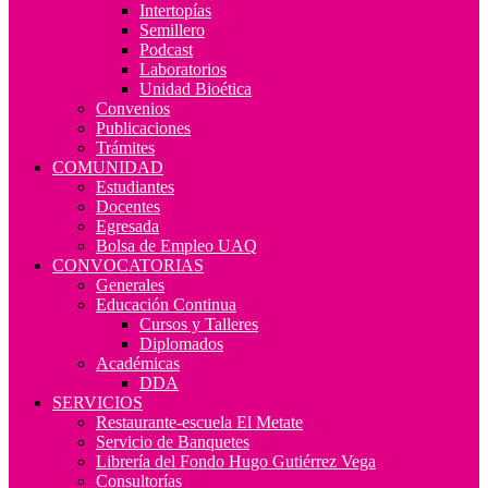
Intertopías
Semillero
Podcast
Laboratorios
Unidad Bioética
Convenios
Publicaciones
Trámites
COMUNIDAD
Estudiantes
Docentes
Egresada
Bolsa de Empleo UAQ
CONVOCATORIAS
Generales
Educación Continua
Cursos y Talleres
Diplomados
Académicas
DDA
SERVICIOS
Restaurante-escuela El Metate
Servicio de Banquetes
Librería del Fondo Hugo Gutiérrez Vega
Consultorías