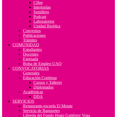
CIIne
Intertopías
Semillero
Podcast
Laboratorios
Unidad Bioética
Convenios
Publicaciones
Trámites
COMUNIDAD
Estudiantes
Docentes
Egresada
Bolsa de Empleo UAQ
CONVOCATORIAS
Generales
Educación Continua
Cursos y Talleres
Diplomados
Académicas
DDA
SERVICIOS
Restaurante-escuela El Metate
Servicio de Banquetes
Librería del Fondo Hugo Gutiérrez Vega