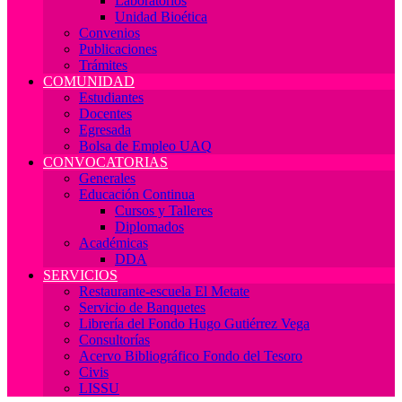
Laboratorios
Unidad Bioética
Convenios
Publicaciones
Trámites
COMUNIDAD
Estudiantes
Docentes
Egresada
Bolsa de Empleo UAQ
CONVOCATORIAS
Generales
Educación Continua
Cursos y Talleres
Diplomados
Académicas
DDA
SERVICIOS
Restaurante-escuela El Metate
Servicio de Banquetes
Librería del Fondo Hugo Gutiérrez Vega
Consultorías
Acervo Bibliográfico Fondo del Tesoro
Civis
LISSU