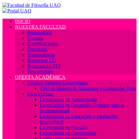
INICIO
NUESTRA FACULTAD
Presentación
Campus
Coordinaciones
Directorio
Transparencia
Retrovisor FFi
Resonancias FFI
Descargables
OFERTA ACADÉMICA
Técnico Superior Universitario
TSU en Manejo de Alimentos y Cultura del Vino
Licenciaturas
Licenciatura en Antropología
Licenciatura en Desarrollo Humano para la
Sustentabilidad
Licenciatura en Educación y Mediación
Intercultural
Licenciatura en Filosofía
Licenciatura en Gastronomía
Licenciatura en Historia