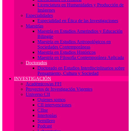
Licenciatura en Humanidades y Producción de
Imágenes
Especialidades
Especialidad en Ética de las Investigaciones
Maestrías
Maestría en Estudios Amerindios y Educación
Bilingüe
Maestría en Estudios Antropológicos en
Sociedades Contemporáneas
Maestría en Estudios Históricos
Maestría en Filosofía Contemporánea Aplicada
Doctorados
Doctorado en Estudios Interdisciplinarios sobre
Pensamiento, Cultura y Sociedad
INVESTIGACIÓN
Académicos/as FFI
Proyectos de Investigación Vigentes
Universo CII
Quienes somos
CII intervenciones
CIIne
Intertopías
Semillero
Podcast