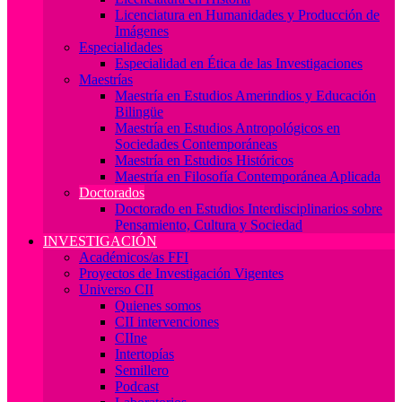
Licenciatura en Humanidades y Producción de
Imágenes
Especialidades
Especialidad en Ética de las Investigaciones
Maestrías
Maestría en Estudios Amerindios y Educación
Bilingüe
Maestría en Estudios Antropológicos en
Sociedades Contemporáneas
Maestría en Estudios Históricos
Maestría en Filosofía Contemporánea Aplicada
Doctorados
Doctorado en Estudios Interdisciplinarios sobre
Pensamiento, Cultura y Sociedad
INVESTIGACIÓN
Académicos/as FFI
Proyectos de Investigación Vigentes
Universo CII
Quienes somos
CII intervenciones
CIIne
Intertopías
Semillero
Podcast