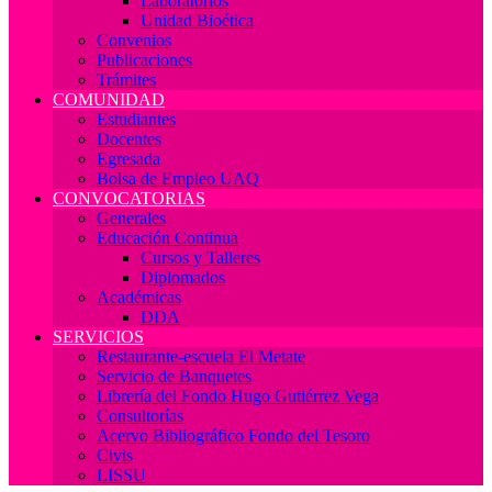
Laboratorios
Unidad Bioética
Convenios
Publicaciones
Trámites
COMUNIDAD
Estudiantes
Docentes
Egresada
Bolsa de Empleo UAQ
CONVOCATORIAS
Generales
Educación Continua
Cursos y Talleres
Diplomados
Académicas
DDA
SERVICIOS
Restaurante-escuela El Metate
Servicio de Banquetes
Librería del Fondo Hugo Gutiérrez Vega
Consultorías
Acervo Bibliográfico Fondo del Tesoro
Civis
LISSU