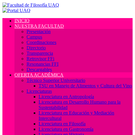
INICIO
NUESTRA FACULTAD
Presentación
Campus
Coordinaciones
Directorio
Transparencia
Retrovisor FFi
Resonancias FFI
Descargables
OFERTA ACADÉMICA
Técnico Superior Universitario
TSU en Manejo de Alimentos y Cultura del Vino
Licenciaturas
Licenciatura en Antropología
Licenciatura en Desarrollo Humano para la
Sustentabilidad
Licenciatura en Educación y Mediación
Intercultural
Licenciatura en Filosofía
Licenciatura en Gastronomía
Licenciatura en Historia