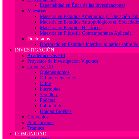
Especialidad en Ética de las Investigaciones
Maestrías
Maestría en Estudios Amerindios y Educación Bil
Maestría en Estudios Antropológicos en Socieda
Maestría en Estudios Históricos
Maestría en Filosofía Contemporánea Aplicada
Doctorados
Doctorado en Estudios Interdisciplinarios sobre P
INVESTIGACIÓN
Académicos/as FFI
Proyectos de Investigación Vigentes
Universo CII
Quienes somos
CII intervenciones
CIIne
Intertopías
Semillero
Podcast
Laboratorios
Unidad Bioética
Convenios
Publicaciones
Trámites
COMUNIDAD