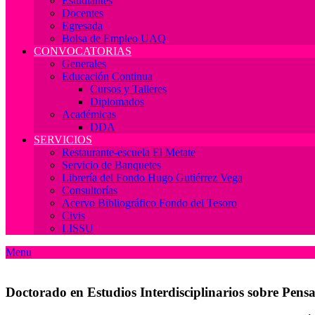
Estudiantes
Docentes
Egresada
Bolsa de Empleo UAQ
CONVOCATORIAS
Generales
Educación Continua
Cursos y Talleres
Diplomados
Académicas
DDA
SERVICIOS
Restaurante-escuela El Metate
Servicio de Banquetes
Librería del Fondo Hugo Gutiérrez Vega
Consultorías
Acervo Bibliográfico Fondo del Tesoro
Civis
LISSU
Menu
Doctorado en Estudios Interdisciplinarios sobre Pens