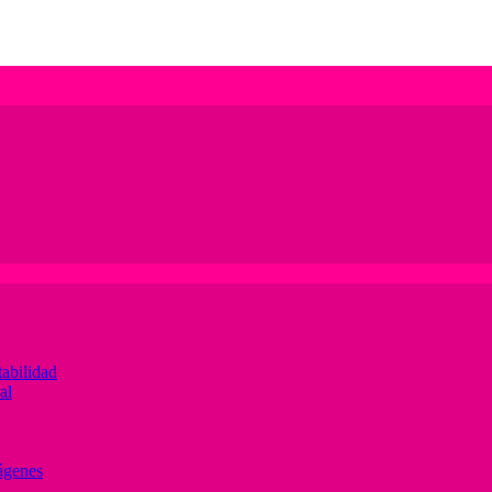
abilidad
al
ágenes