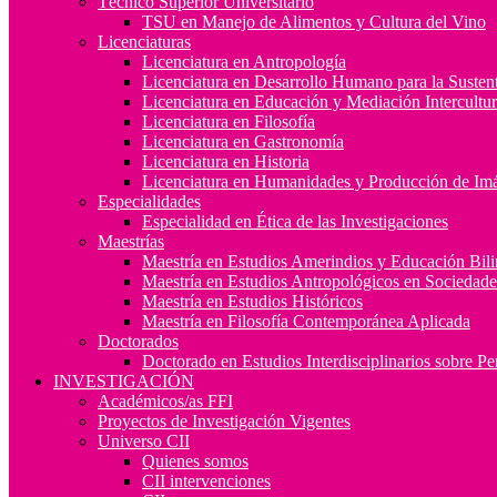
Técnico Superior Universitario
TSU en Manejo de Alimentos y Cultura del Vino
Licenciaturas
Licenciatura en Antropología
Licenciatura en Desarrollo Humano para la Sustent
Licenciatura en Educación y Mediación Intercultur
Licenciatura en Filosofía
Licenciatura en Gastronomía
Licenciatura en Historia
Licenciatura en Humanidades y Producción de Im
Especialidades
Especialidad en Ética de las Investigaciones
Maestrías
Maestría en Estudios Amerindios y Educación Bil
Maestría en Estudios Antropológicos en Socieda
Maestría en Estudios Históricos
Maestría en Filosofía Contemporánea Aplicada
Doctorados
Doctorado en Estudios Interdisciplinarios sobre P
INVESTIGACIÓN
Académicos/as FFI
Proyectos de Investigación Vigentes
Universo CII
Quienes somos
CII intervenciones