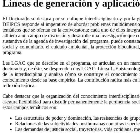
Líneas de generación y aplicaci
El Doctorado se destaca por su enfoque interdisciplinario y por la 
DEIPCS responde al imperativo de abordar problemas multidimensiona
temáticos que se ofertan en la convocatoria; cada uno de ellos integr
adhiera a un campo de discusión y desarrolle una investigación que c
sustantiva de la agenda de investigación del programa, puede constatars
social y comunitario, el cuidado ambiental, la protección biocultural
programa.
Las LGAC que se describe en el programa, se articulan en un marco 
doctorado y, de éste, se desprenden dos LGAC: Línea 1. Epistemología
de la interdisciplina y analiza cómo se construye el conocimiento i
conocimiento desde su base empírica. La contribución radica más en la 
reflexión teórica.
Cabe destacar que la organización del conocimiento interdisciplinar
asegura flexibilidad para discutir permanentemente la pertinencia soc
estos campos temáticos son:
Las estructuras de poder y dominación, las resistencias de grupo
Relaciones de las subjetividades posthumanas con otras especies
Las demandas de justicia social, trayectorias, vida cotidiana, me