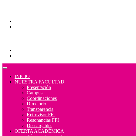
Comunidades
Correo Alumnos UAQ
Consulta/solicitud Correo Alumnos UAQ
Educación Continua
Programas Educativos
Convocatorias
INICIO
NUESTRA FACULTAD
Presentación
Campus
Coordinaciones
Directorio
Transparencia
Retrovisor FFi
Resonancias FFI
Descargables
OFERTA ACADÉMICA