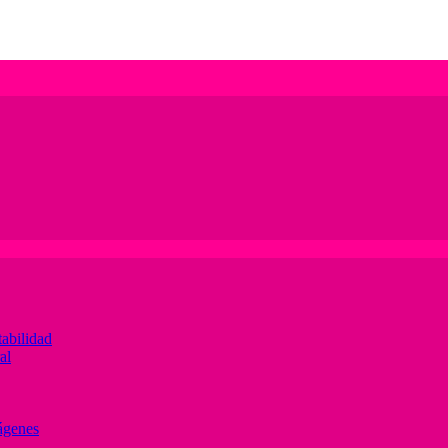
abilidad
al
ágenes