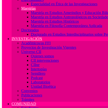
Especialidad en Ética de las Investigaciones
Maestrías
Maestría en Estudios Amerindios y Educación Bil
Maestría en Estudios Antropológicos en Socieda
Maestría en Estudios Históricos
Maestría en Filosofía Contemporánea Aplicada
Doctorados
Doctorado en Estudios Interdisciplinarios sobre P
INVESTIGACIÓN
Académicos/as FFI
Proyectos de Investigación Vigentes
Universo CII
Quienes somos
CII intervenciones
CIIne
Intertopías
Semillero
Podcast
Laboratorios
Unidad Bioética
Convenios
Publicaciones
Trámites
COMUNIDAD