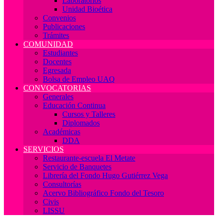
Laboratorios
Unidad Bioética
Convenios
Publicaciones
Trámites
COMUNIDAD
Estudiantes
Docentes
Egresada
Bolsa de Empleo UAQ
CONVOCATORIAS
Generales
Educación Continua
Cursos y Talleres
Diplomados
Académicas
DDA
SERVICIOS
Restaurante-escuela El Metate
Servicio de Banquetes
Librería del Fondo Hugo Gutiérrez Vega
Consultorías
Acervo Bibliográfico Fondo del Tesoro
Civis
LISSU