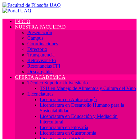
INICIO
NUESTRA FACULTAD
Presentación
Campus
Coordinaciones
Directorio
Transparencia
Retrovisor FFi
Resonancias FFI
Descargables
OFERTA ACADÉMICA
Técnico Superior Universitario
TSU en Manejo de Alimentos y Cultura del Vino
Licenciaturas
Licenciatura en Antropología
Licenciatura en Desarrollo Humano para la
Sustentabilidad
Licenciatura en Educación y Mediación
Intercultural
Licenciatura en Filosofía
Licenciatura en Gastronomía
Licenciatura en Historia