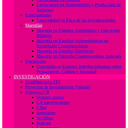
Licenciatura en Humanidades y Producción de
Imágenes
Especialidades
Especialidad en Ética de las Investigaciones
Maestrías
Maestría en Estudios Amerindios y Educación
Bilingüe
Maestría en Estudios Antropológicos en
Sociedades Contemporáneas
Maestría en Estudios Históricos
Maestría en Filosofía Contemporánea Aplicada
Doctorados
Doctorado en Estudios Interdisciplinarios sobre
Pensamiento, Cultura y Sociedad
INVESTIGACIÓN
Académicos/as FFI
Proyectos de Investigación Vigentes
Universo CII
Quienes somos
CII intervenciones
CIIne
Intertopías
Semillero
Podcast