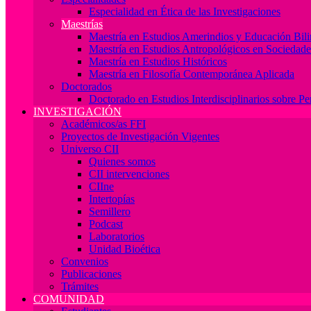
Especialidad en Ética de las Investigaciones
Maestrías
Maestría en Estudios Amerindios y Educación Bil
Maestría en Estudios Antropológicos en Socieda
Maestría en Estudios Históricos
Maestría en Filosofía Contemporánea Aplicada
Doctorados
Doctorado en Estudios Interdisciplinarios sobre P
INVESTIGACIÓN
Académicos/as FFI
Proyectos de Investigación Vigentes
Universo CII
Quienes somos
CII intervenciones
CIIne
Intertopías
Semillero
Podcast
Laboratorios
Unidad Bioética
Convenios
Publicaciones
Trámites
COMUNIDAD