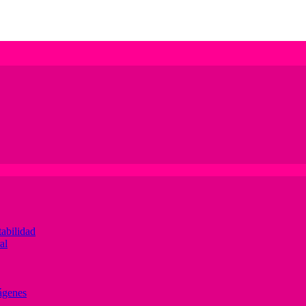
abilidad
al
ágenes