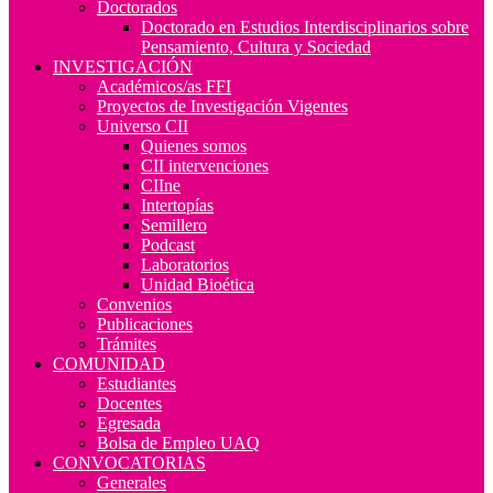
Doctorados
Doctorado en Estudios Interdisciplinarios sobre
Pensamiento, Cultura y Sociedad
INVESTIGACIÓN
Académicos/as FFI
Proyectos de Investigación Vigentes
Universo CII
Quienes somos
CII intervenciones
CIIne
Intertopías
Semillero
Podcast
Laboratorios
Unidad Bioética
Convenios
Publicaciones
Trámites
COMUNIDAD
Estudiantes
Docentes
Egresada
Bolsa de Empleo UAQ
CONVOCATORIAS
Generales