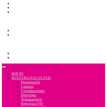
Contraloría Social
Mapa de sitio
Normativa
Comunidades
Correo Alumnos UAQ
Consulta/solicitud Correo Alumnos UAQ
Educación Continua
Programas Educativos
Convocatorias
INICIO
NUESTRA FACULTAD
Presentación
Campus
Coordinaciones
Directorio
Transparencia
Retrovisor FFi