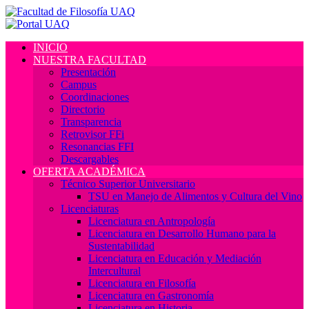
INICIO
NUESTRA FACULTAD
Presentación
Campus
Coordinaciones
Directorio
Transparencia
Retrovisor FFi
Resonancias FFI
Descargables
OFERTA ACADÉMICA
Técnico Superior Universitario
TSU en Manejo de Alimentos y Cultura del Vino
Licenciaturas
Licenciatura en Antropología
Licenciatura en Desarrollo Humano para la
Sustentabilidad
Licenciatura en Educación y Mediación
Intercultural
Licenciatura en Filosofía
Licenciatura en Gastronomía
Licenciatura en Historia