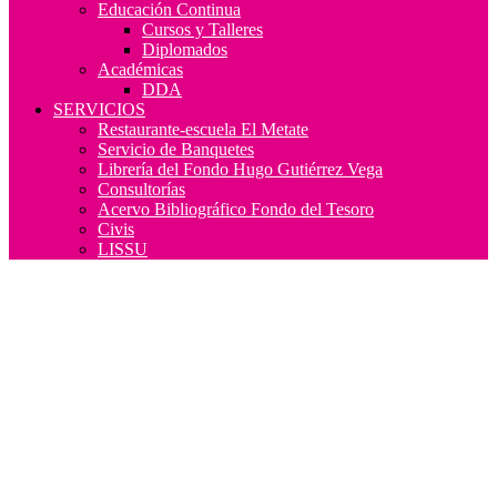
Educación Continua
Cursos y Talleres
Diplomados
Académicas
DDA
SERVICIOS
Restaurante-escuela El Metate
Servicio de Banquetes
Librería del Fondo Hugo Gutiérrez Vega
Consultorías
Acervo Bibliográfico Fondo del Tesoro
Civis
LISSU