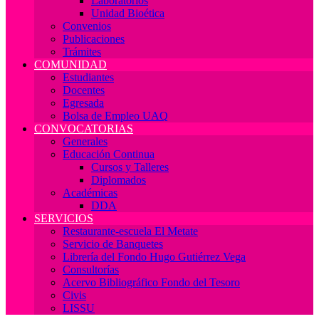
Laboratorios
Unidad Bioética
Convenios
Publicaciones
Trámites
COMUNIDAD
Estudiantes
Docentes
Egresada
Bolsa de Empleo UAQ
CONVOCATORIAS
Generales
Educación Continua
Cursos y Talleres
Diplomados
Académicas
DDA
SERVICIOS
Restaurante-escuela El Metate
Servicio de Banquetes
Librería del Fondo Hugo Gutiérrez Vega
Consultorías
Acervo Bibliográfico Fondo del Tesoro
Civis
LISSU