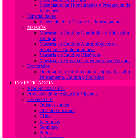
Licenciatura en Humanidades y Producción de
Imágenes
Especialidades
Especialidad en Ética de las Investigaciones
Maestrías
Maestría en Estudios Amerindios y Educación
Bilingüe
Maestría en Estudios Antropológicos en
Sociedades Contemporáneas
Maestría en Estudios Históricos
Maestría en Filosofía Contemporánea Aplicada
Doctorados
Doctorado en Estudios Interdisciplinarios sobre
Pensamiento, Cultura y Sociedad
INVESTIGACIÓN
Académicos/as FFI
Proyectos de Investigación Vigentes
Universo CII
Quienes somos
CII intervenciones
CIIne
Intertopías
Semillero
Podcast