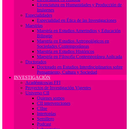
Licenciatura en Humanidades y Producción de
Imágenes
Especialidades
Especialidad en Ética de las Investigaciones
Maestrías
Maestría en Estudios Amerindios y Educación
Bilingüe
Maestría en Estudios Antropológicos en
Sociedades Contemporáneas
Maestría en Estudios Históricos
Maestría en Filosofía Contemporánea Aplicada
Doctorados
Doctorado en Estudios Interdisciplinarios sobre
Pensamiento, Cultura y Sociedad
INVESTIGACIÓN
Académicos/as FFI
Proyectos de Investigación Vigentes
Universo CII
Quienes somos
CII intervenciones
CIIne
Intertopías
Semillero
Podcast