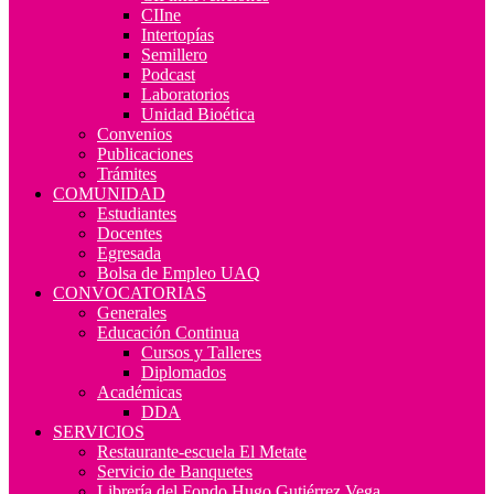
CIIne
Intertopías
Semillero
Podcast
Laboratorios
Unidad Bioética
Convenios
Publicaciones
Trámites
COMUNIDAD
Estudiantes
Docentes
Egresada
Bolsa de Empleo UAQ
CONVOCATORIAS
Generales
Educación Continua
Cursos y Talleres
Diplomados
Académicas
DDA
SERVICIOS
Restaurante-escuela El Metate
Servicio de Banquetes
Librería del Fondo Hugo Gutiérrez Vega