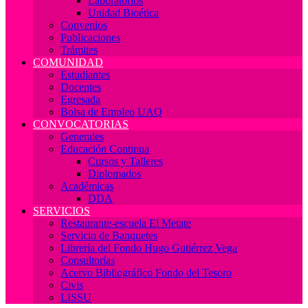
Laboratorios
Unidad Bioética
Convenios
Publicaciones
Trámites
COMUNIDAD
Estudiantes
Docentes
Egresada
Bolsa de Empleo UAQ
CONVOCATORIAS
Generales
Educación Continua
Cursos y Talleres
Diplomados
Académicas
DDA
SERVICIOS
Restaurante-escuela El Metate
Servicio de Banquetes
Librería del Fondo Hugo Gutiérrez Vega
Consultorías
Acervo Bibliográfico Fondo del Tesoro
Civis
LISSU