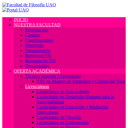
INICIO
NUESTRA FACULTAD
Presentación
Campus
Coordinaciones
Directorio
Transparencia
Retrovisor FFi
Resonancias FFI
Descargables
OFERTA ACADÉMICA
Técnico Superior Universitario
TSU en Manejo de Alimentos y Cultura del Vino
Licenciaturas
Licenciatura en Antropología
Licenciatura en Desarrollo Humano para la
Sustentabilidad
Licenciatura en Educación y Mediación
Intercultural
Licenciatura en Filosofía
Licenciatura en Gastronomía
Licenciatura en Historia