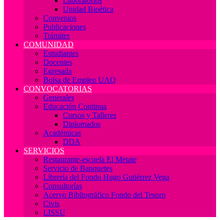
Laboratorios
Unidad Bioética
Convenios
Publicaciones
Trámites
COMUNIDAD
Estudiantes
Docentes
Egresada
Bolsa de Empleo UAQ
CONVOCATORIAS
Generales
Educación Continua
Cursos y Talleres
Diplomados
Académicas
DDA
SERVICIOS
Restaurante-escuela El Metate
Servicio de Banquetes
Librería del Fondo Hugo Gutiérrez Vega
Consultorías
Acervo Bibliográfico Fondo del Tesoro
Civis
LISSU