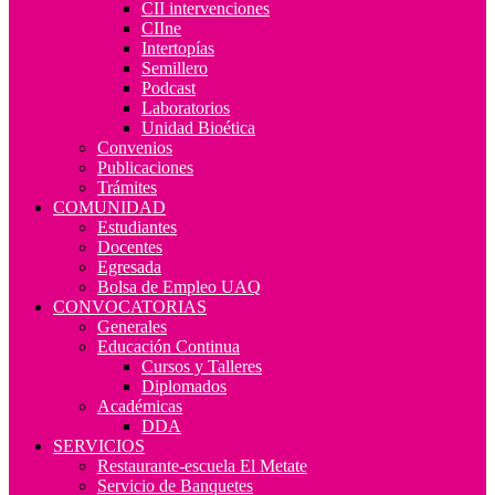
CII intervenciones
CIIne
Intertopías
Semillero
Podcast
Laboratorios
Unidad Bioética
Convenios
Publicaciones
Trámites
COMUNIDAD
Estudiantes
Docentes
Egresada
Bolsa de Empleo UAQ
CONVOCATORIAS
Generales
Educación Continua
Cursos y Talleres
Diplomados
Académicas
DDA
SERVICIOS
Restaurante-escuela El Metate
Servicio de Banquetes