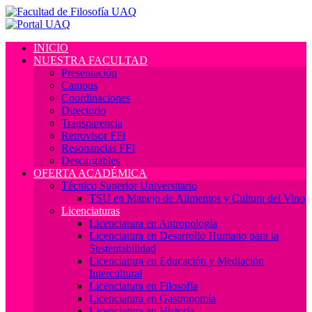
INICIO
NUESTRA FACULTAD
Presentación
Campus
Coordinaciones
Directorio
Transparencia
Retrovisor FFi
Resonancias FFI
Descargables
OFERTA ACADÉMICA
Técnico Superior Universitario
TSU en Manejo de Alimentos y Cultura del Vino
Licenciaturas
Licenciatura en Antropología
Licenciatura en Desarrollo Humano para la
Sustentabilidad
Licenciatura en Educación y Mediación
Intercultural
Licenciatura en Filosofía
Licenciatura en Gastronomía
Licenciatura en Historia