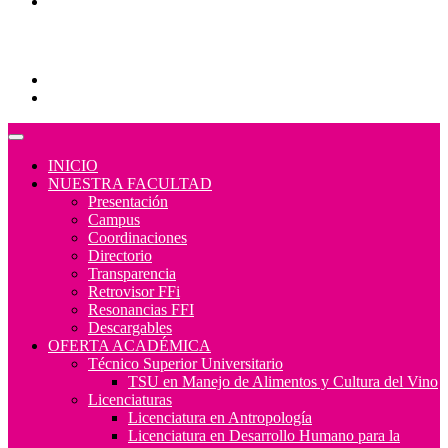
Consulta/solicitud Correo Alumnos UAQ
Educación Continua
Programas Educativos
Convocatorias
INICIO
NUESTRA FACULTAD
Presentación
Campus
Coordinaciones
Directorio
Transparencia
Retrovisor FFi
Resonancias FFI
Descargables
OFERTA ACADÉMICA
Técnico Superior Universitario
TSU en Manejo de Alimentos y Cultura del Vino
Licenciaturas
Licenciatura en Antropología
Licenciatura en Desarrollo Humano para la