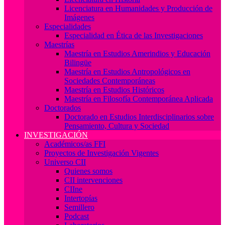
Licenciatura en Humanidades y Producción de
Imágenes
Especialidades
Especialidad en Ética de las Investigaciones
Maestrías
Maestría en Estudios Amerindios y Educación
Bilingüe
Maestría en Estudios Antropológicos en
Sociedades Contemporáneas
Maestría en Estudios Históricos
Maestría en Filosofía Contemporánea Aplicada
Doctorados
Doctorado en Estudios Interdisciplinarios sobre
Pensamiento, Cultura y Sociedad
INVESTIGACIÓN
Académicos/as FFI
Proyectos de Investigación Vigentes
Universo CII
Quienes somos
CII intervenciones
CIIne
Intertopías
Semillero
Podcast