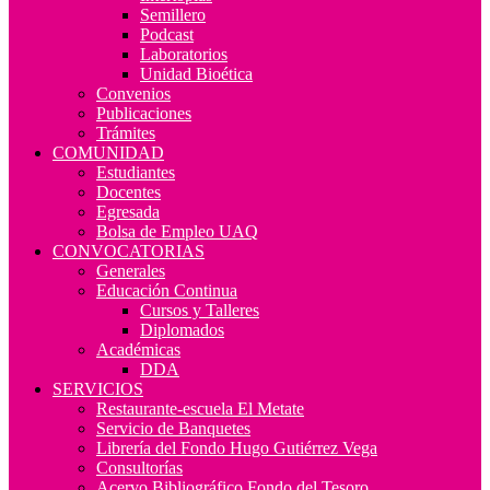
Semillero
Podcast
Laboratorios
Unidad Bioética
Convenios
Publicaciones
Trámites
COMUNIDAD
Estudiantes
Docentes
Egresada
Bolsa de Empleo UAQ
CONVOCATORIAS
Generales
Educación Continua
Cursos y Talleres
Diplomados
Académicas
DDA
SERVICIOS
Restaurante-escuela El Metate
Servicio de Banquetes
Librería del Fondo Hugo Gutiérrez Vega
Consultorías
Acervo Bibliográfico Fondo del Tesoro