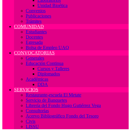
Laboratorios
Unidad Bioética
Convenios
Publicaciones
Trámites
COMUNIDAD
Estudiantes
Docentes
Egresada
Bolsa de Empleo UAQ
CONVOCATORIAS
Generales
Educación Continua
Cursos y Talleres
Diplomados
Académicas
DDA
SERVICIOS
Restaurante-escuela El Metate
Servicio de Banquetes
Librería del Fondo Hugo Gutiérrez Vega
Consultorías
Acervo Bibliográfico Fondo del Tesoro
Civis
LISSU