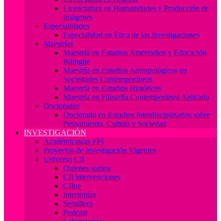
Licenciatura en Humanidades y Producción de
Imágenes
Especialidades
Especialidad en Ética de las Investigaciones
Maestrías
Maestría en Estudios Amerindios y Educación
Bilingüe
Maestría en Estudios Antropológicos en
Sociedades Contemporáneas
Maestría en Estudios Históricos
Maestría en Filosofía Contemporánea Aplicada
Doctorados
Doctorado en Estudios Interdisciplinarios sobre
Pensamiento, Cultura y Sociedad
INVESTIGACIÓN
Académicos/as FFI
Proyectos de Investigación Vigentes
Universo CII
Quienes somos
CII intervenciones
CIIne
Intertopías
Semillero
Podcast