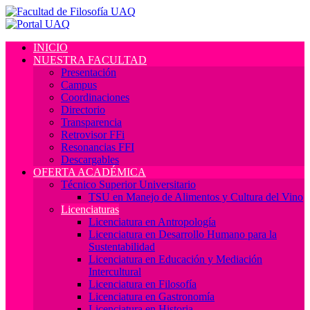
INICIO
NUESTRA FACULTAD
Presentación
Campus
Coordinaciones
Directorio
Transparencia
Retrovisor FFi
Resonancias FFI
Descargables
OFERTA ACADÉMICA
Técnico Superior Universitario
TSU en Manejo de Alimentos y Cultura del Vino
Licenciaturas
Licenciatura en Antropología
Licenciatura en Desarrollo Humano para la
Sustentabilidad
Licenciatura en Educación y Mediación
Intercultural
Licenciatura en Filosofía
Licenciatura en Gastronomía
Licenciatura en Historia