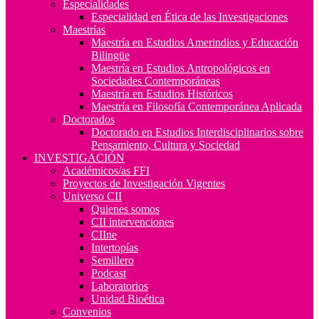
Especialidades
Especialidad en Ética de las Investigaciones
Maestrías
Maestría en Estudios Amerindios y Educación
Bilingüe
Maestría en Estudios Antropológicos en
Sociedades Contemporáneas
Maestría en Estudios Históricos
Maestría en Filosofía Contemporánea Aplicada
Doctorados
Doctorado en Estudios Interdisciplinarios sobre
Pensamiento, Cultura y Sociedad
INVESTIGACIÓN
Académicos/as FFI
Proyectos de Investigación Vigentes
Universo CII
Quienes somos
CII intervenciones
CIIne
Intertopías
Semillero
Podcast
Laboratorios
Unidad Bioética
Convenios