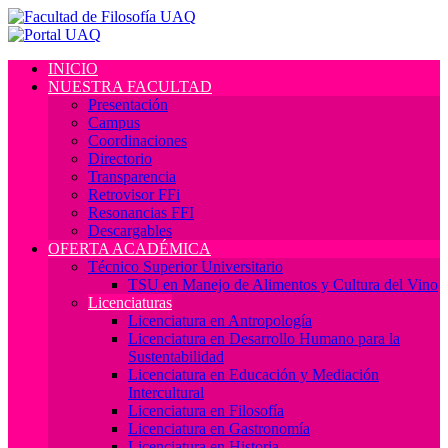
INICIO
NUESTRA FACULTAD
Presentación
Campus
Coordinaciones
Directorio
Transparencia
Retrovisor FFi
Resonancias FFI
Descargables
OFERTA ACADÉMICA
Técnico Superior Universitario
TSU en Manejo de Alimentos y Cultura del Vino
Licenciaturas
Licenciatura en Antropología
Licenciatura en Desarrollo Humano para la
Sustentabilidad
Licenciatura en Educación y Mediación
Intercultural
Licenciatura en Filosofía
Licenciatura en Gastronomía
Licenciatura en Historia