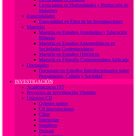
Licenciatura en Humanidades y Producción de
Imágenes
Especialidades
Especialidad en Ética de las Investigaciones
Maestrías
Maestría en Estudios Amerindios y Educación
Bilingüe
Maestría en Estudios Antropológicos en
Sociedades Contemporáneas
Maestría en Estudios Históricos
Maestría en Filosofía Contemporánea Aplicada
Doctorados
Doctorado en Estudios Interdisciplinarios sobre
Pensamiento, Cultura y Sociedad
INVESTIGACIÓN
Académicos/as FFI
Proyectos de Investigación Vigentes
Universo CII
Quienes somos
CII intervenciones
CIIne
Intertopías
Semillero
Podcast