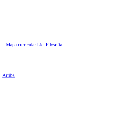
Mapa curricular Lic. Filosofía
Arriba
Administración Central
Universidad Autónoma de Querétaro
Rectoría
Secretarías
Direcciones
Coordinaciones
Bachilleres
Facultades