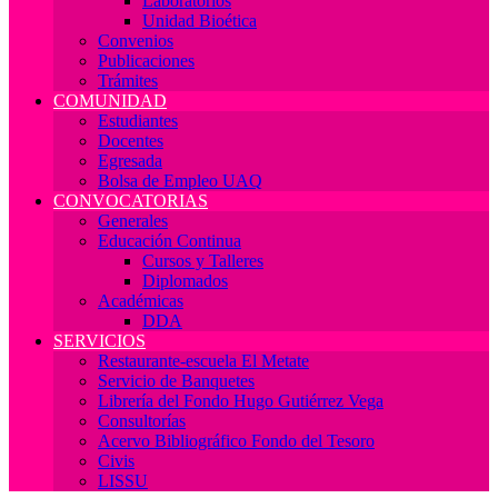
Laboratorios
Unidad Bioética
Convenios
Publicaciones
Trámites
COMUNIDAD
Estudiantes
Docentes
Egresada
Bolsa de Empleo UAQ
CONVOCATORIAS
Generales
Educación Continua
Cursos y Talleres
Diplomados
Académicas
DDA
SERVICIOS
Restaurante-escuela El Metate
Servicio de Banquetes
Librería del Fondo Hugo Gutiérrez Vega
Consultorías
Acervo Bibliográfico Fondo del Tesoro
Civis
LISSU