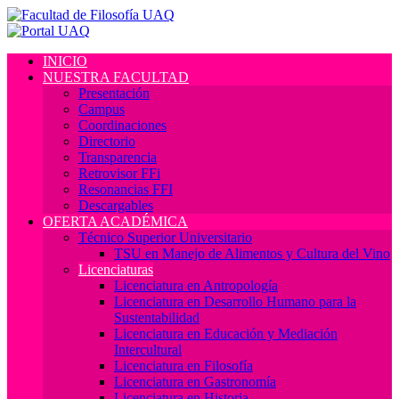
INICIO
NUESTRA FACULTAD
Presentación
Campus
Coordinaciones
Directorio
Transparencia
Retrovisor FFi
Resonancias FFI
Descargables
OFERTA ACADÉMICA
Técnico Superior Universitario
TSU en Manejo de Alimentos y Cultura del Vino
Licenciaturas
Licenciatura en Antropología
Licenciatura en Desarrollo Humano para la
Sustentabilidad
Licenciatura en Educación y Mediación
Intercultural
Licenciatura en Filosofía
Licenciatura en Gastronomía
Licenciatura en Historia