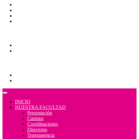
Bibliotecas
Contraloría Social
Mapa de sitio
Normativa
Comunidades
Correo Alumnos UAQ
Consulta/solicitud Correo Alumnos UAQ
Educación Continua
Programas Educativos
Convocatorias
INICIO
NUESTRA FACULTAD
Presentación
Campus
Coordinaciones
Directorio
Transparencia