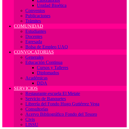
Laboratorios
Unidad Bioética
Convenios
Publicaciones
Trámites
COMUNIDAD
Estudiantes
Docentes
Egresada
Bolsa de Empleo UAQ
CONVOCATORIAS
Generales
Educación Continua
Cursos y Talleres
Diplomados
Académicas
DDA
SERVICIOS
Restaurante-escuela El Metate
Servicio de Banquetes
Librería del Fondo Hugo Gutiérrez Vega
Consultorías
Acervo Bibliográfico Fondo del Tesoro
Civis
LISSU