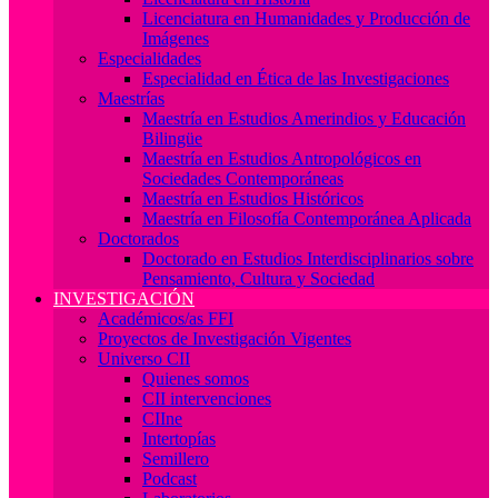
Licenciatura en Humanidades y Producción de
Imágenes
Especialidades
Especialidad en Ética de las Investigaciones
Maestrías
Maestría en Estudios Amerindios y Educación
Bilingüe
Maestría en Estudios Antropológicos en
Sociedades Contemporáneas
Maestría en Estudios Históricos
Maestría en Filosofía Contemporánea Aplicada
Doctorados
Doctorado en Estudios Interdisciplinarios sobre
Pensamiento, Cultura y Sociedad
INVESTIGACIÓN
Académicos/as FFI
Proyectos de Investigación Vigentes
Universo CII
Quienes somos
CII intervenciones
CIIne
Intertopías
Semillero
Podcast