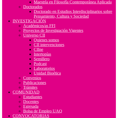
Maestría en Filosofía Contemporánea Aplicada
Doctorados
Doctorado en Estudios Interdisciplinarios sobre
Pensamiento, Cultura y Sociedad
INVESTIGACIÓN
Académicos/as FFI
Proyectos de Investigación Vigentes
Universo CII
Quienes somos
CII intervenciones
CIIne
Intertopías
Semillero
Podcast
Laboratorios
Unidad Bioética
Convenios
Publicaciones
Trámites
COMUNIDAD
Estudiantes
Docentes
Egresada
Bolsa de Empleo UAQ
CONVOCATORIAS