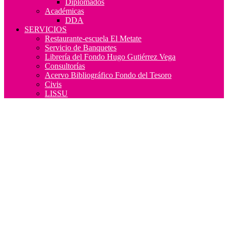
Diplomados
Académicas
DDA
SERVICIOS
Restaurante-escuela El Metate
Servicio de Banquetes
Librería del Fondo Hugo Gutiérrez Vega
Consultorías
Acervo Bibliográfico Fondo del Tesoro
Civis
LISSU