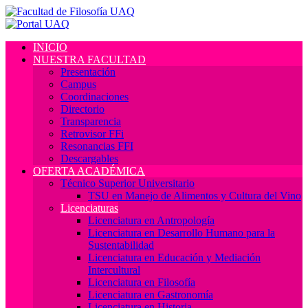
INICIO
NUESTRA FACULTAD
Presentación
Campus
Coordinaciones
Directorio
Transparencia
Retrovisor FFi
Resonancias FFI
Descargables
OFERTA ACADÉMICA
Técnico Superior Universitario
TSU en Manejo de Alimentos y Cultura del Vino
Licenciaturas
Licenciatura en Antropología
Licenciatura en Desarrollo Humano para la
Sustentabilidad
Licenciatura en Educación y Mediación
Intercultural
Licenciatura en Filosofía
Licenciatura en Gastronomía
Licenciatura en Historia