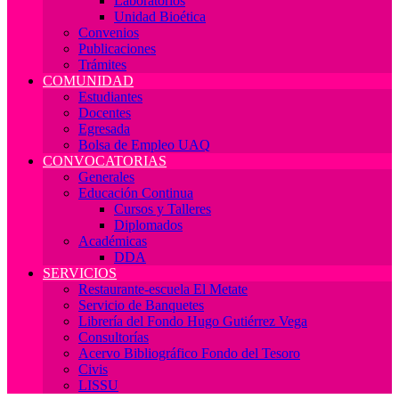
Laboratorios
Unidad Bioética
Convenios
Publicaciones
Trámites
COMUNIDAD
Estudiantes
Docentes
Egresada
Bolsa de Empleo UAQ
CONVOCATORIAS
Generales
Educación Continua
Cursos y Talleres
Diplomados
Académicas
DDA
SERVICIOS
Restaurante-escuela El Metate
Servicio de Banquetes
Librería del Fondo Hugo Gutiérrez Vega
Consultorías
Acervo Bibliográfico Fondo del Tesoro
Civis
LISSU