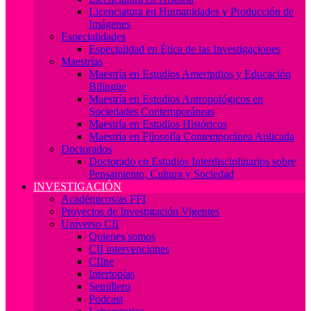
Licenciatura en Humanidades y Producción de
Imágenes
Especialidades
Especialidad en Ética de las Investigaciones
Maestrías
Maestría en Estudios Amerindios y Educación
Bilingüe
Maestría en Estudios Antropológicos en
Sociedades Contemporáneas
Maestría en Estudios Históricos
Maestría en Filosofía Contemporánea Aplicada
Doctorados
Doctorado en Estudios Interdisciplinarios sobre
Pensamiento, Cultura y Sociedad
INVESTIGACIÓN
Académicos/as FFI
Proyectos de Investigación Vigentes
Universo CII
Quienes somos
CII intervenciones
CIIne
Intertopías
Semillero
Podcast