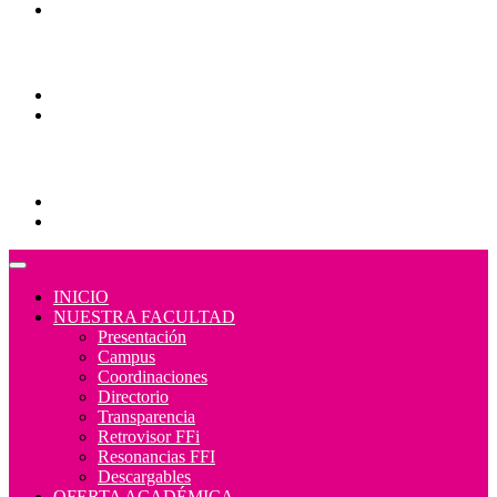
Normativa
Comunidades
Correo Alumnos UAQ
Consulta/solicitud Correo Alumnos UAQ
Educación Continua
Programas Educativos
Convocatorias
INICIO
NUESTRA FACULTAD
Presentación
Campus
Coordinaciones
Directorio
Transparencia
Retrovisor FFi
Resonancias FFI
Descargables
OFERTA ACADÉMICA