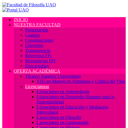
INICIO
NUESTRA FACULTAD
Presentación
Campus
Coordinaciones
Directorio
Transparencia
Retrovisor FFi
Resonancias FFI
Descargables
OFERTA ACADÉMICA
Técnico Superior Universitario
TSU en Manejo de Alimentos y Cultura del Vino
Licenciaturas
Licenciatura en Antropología
Licenciatura en Desarrollo Humano para la
Sustentabilidad
Licenciatura en Educación y Mediación
Intercultural
Licenciatura en Filosofía
Licenciatura en Gastronomía
Licenciatura en Historia