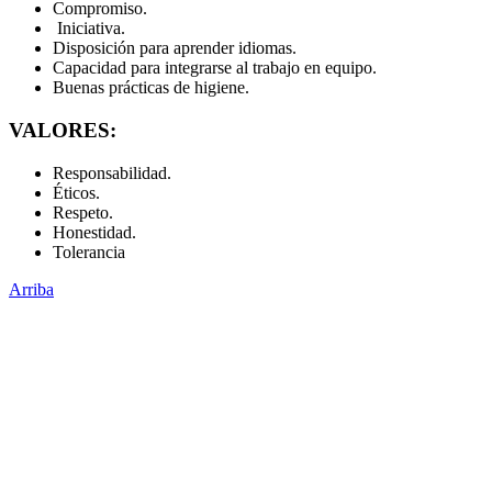
Compromiso.
Iniciativa.
Disposición para aprender idiomas.
Capacidad para integrarse al trabajo en equipo.
Buenas prácticas de higiene.
VALORES:
Responsabilidad.
Éticos.
Respeto.
Honestidad.
Tolerancia
Arriba
Administración Central
Universidad Autónoma de Querétaro
Rectoría
Secretarías
Direcciones
Coordinaciones
Bachilleres