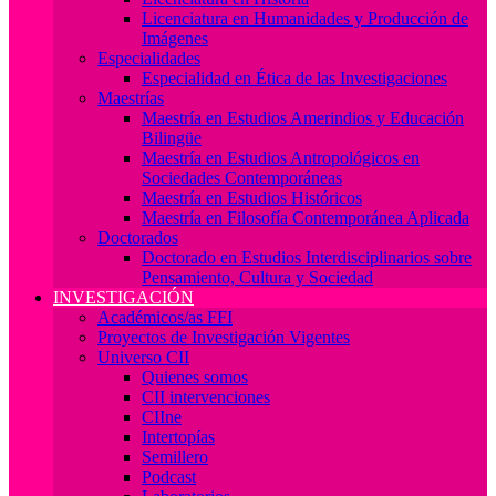
Licenciatura en Humanidades y Producción de
Imágenes
Especialidades
Especialidad en Ética de las Investigaciones
Maestrías
Maestría en Estudios Amerindios y Educación
Bilingüe
Maestría en Estudios Antropológicos en
Sociedades Contemporáneas
Maestría en Estudios Históricos
Maestría en Filosofía Contemporánea Aplicada
Doctorados
Doctorado en Estudios Interdisciplinarios sobre
Pensamiento, Cultura y Sociedad
INVESTIGACIÓN
Académicos/as FFI
Proyectos de Investigación Vigentes
Universo CII
Quienes somos
CII intervenciones
CIIne
Intertopías
Semillero
Podcast