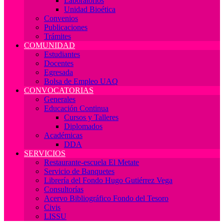
Laboratorios
Unidad Bioética
Convenios
Publicaciones
Trámites
COMUNIDAD
Estudiantes
Docentes
Egresada
Bolsa de Empleo UAQ
CONVOCATORIAS
Generales
Educación Continua
Cursos y Talleres
Diplomados
Académicas
DDA
SERVICIOS
Restaurante-escuela El Metate
Servicio de Banquetes
Librería del Fondo Hugo Gutiérrez Vega
Consultorías
Acervo Bibliográfico Fondo del Tesoro
Civis
LISSU