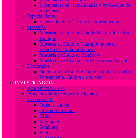
Licenciatura en Humanidades y Producción de
Imágenes
Especialidades
Especialidad en Ética de las Investigaciones
Maestrías
Maestría en Estudios Amerindios y Educación
Bilingüe
Maestría en Estudios Antropológicos en
Sociedades Contemporáneas
Maestría en Estudios Históricos
Maestría en Filosofía Contemporánea Aplicada
Doctorados
Doctorado en Estudios Interdisciplinarios sobre
Pensamiento, Cultura y Sociedad
INVESTIGACIÓN
Académicos/as FFI
Proyectos de Investigación Vigentes
Universo CII
Quienes somos
CII intervenciones
CIIne
Intertopías
Semillero
Podcast