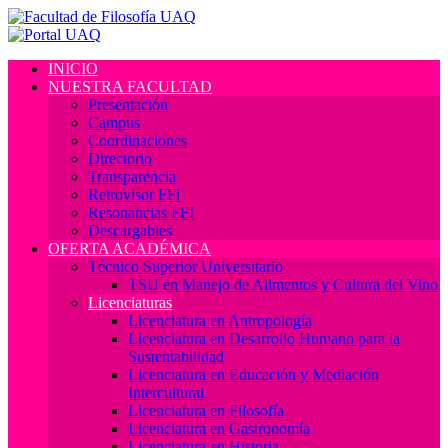
INICIO
NUESTRA FACULTAD
Presentación
Campus
Coordinaciones
Directorio
Transparencia
Retrovisor FFi
Resonancias FFI
Descargables
OFERTA ACADÉMICA
Técnico Superior Universitario
TSU en Manejo de Alimentos y Cultura del Vino
Licenciaturas
Licenciatura en Antropología
Licenciatura en Desarrollo Humano para la
Sustentabilidad
Licenciatura en Educación y Mediación
Intercultural
Licenciatura en Filosofía
Licenciatura en Gastronomía
Licenciatura en Historia