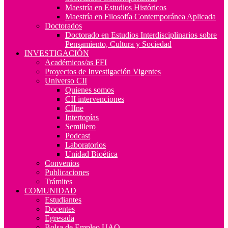
Maestría en Estudios Históricos
Maestría en Filosofía Contemporánea Aplicada
Doctorados
Doctorado en Estudios Interdisciplinarios sobre
Pensamiento, Cultura y Sociedad
INVESTIGACIÓN
Académicos/as FFI
Proyectos de Investigación Vigentes
Universo CII
Quienes somos
CII intervenciones
CIIne
Intertopías
Semillero
Podcast
Laboratorios
Unidad Bioética
Convenios
Publicaciones
Trámites
COMUNIDAD
Estudiantes
Docentes
Egresada
Bolsa de Empleo UAQ