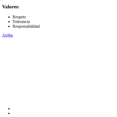
Valores:
Respeto
Tolerancia
Responsabilidad
Arriba
Administración Central
Universidad Autónoma de Querétaro
Rectoría
Secretarías
Direcciones
Coordinaciones
Bachilleres
Facultades
Campus
Enlaces
Directorio
Correo Empleados UAQ