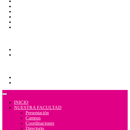
CAS
Calendario Escolar
Bibliotecas
Contraloría Social
Mapa de sitio
Normativa
Comunidades
Correo Alumnos UAQ
Consulta/solicitud Correo Alumnos UAQ
Educación Continua
Programas Educativos
Convocatorias
INICIO
NUESTRA FACULTAD
Presentación
Campus
Coordinaciones
Directorio