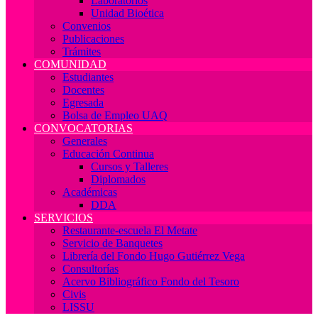
Laboratorios
Unidad Bioética
Convenios
Publicaciones
Trámites
COMUNIDAD
Estudiantes
Docentes
Egresada
Bolsa de Empleo UAQ
CONVOCATORIAS
Generales
Educación Continua
Cursos y Talleres
Diplomados
Académicas
DDA
SERVICIOS
Restaurante-escuela El Metate
Servicio de Banquetes
Librería del Fondo Hugo Gutiérrez Vega
Consultorías
Acervo Bibliográfico Fondo del Tesoro
Civis
LISSU