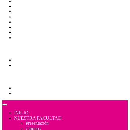
Directorio
Correo Empleados UAQ
CAS
Calendario Escolar
Bibliotecas
Contraloría Social
Mapa de sitio
Normativa
Comunidades
Correo Alumnos UAQ
Consulta/solicitud Correo Alumnos UAQ
Educación Continua
Programas Educativos
Convocatorias
INICIO
NUESTRA FACULTAD
Presentación
Campus