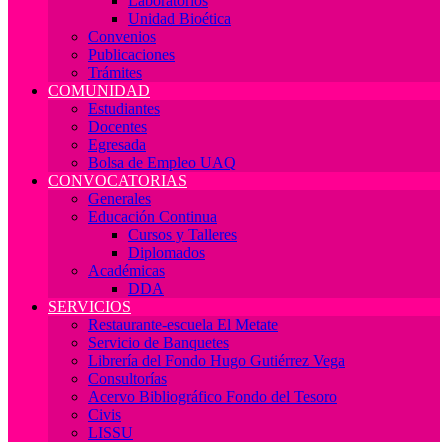
Laboratorios
Unidad Bioética
Convenios
Publicaciones
Trámites
COMUNIDAD
Estudiantes
Docentes
Egresada
Bolsa de Empleo UAQ
CONVOCATORIAS
Generales
Educación Continua
Cursos y Talleres
Diplomados
Académicas
DDA
SERVICIOS
Restaurante-escuela El Metate
Servicio de Banquetes
Librería del Fondo Hugo Gutiérrez Vega
Consultorías
Acervo Bibliográfico Fondo del Tesoro
Civis
LISSU