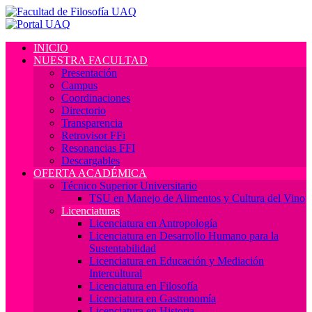
INICIO
NUESTRA FACULTAD
Presentación
Campus
Coordinaciones
Directorio
Transparencia
Retrovisor FFi
Resonancias FFI
Descargables
OFERTA ACADÉMICA
Técnico Superior Universitario
TSU en Manejo de Alimentos y Cultura del Vino
Licenciaturas
Licenciatura en Antropología
Licenciatura en Desarrollo Humano para la
Sustentabilidad
Licenciatura en Educación y Mediación
Intercultural
Licenciatura en Filosofía
Licenciatura en Gastronomía
Licenciatura en Historia