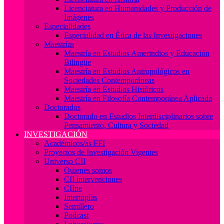
Licenciatura en Humanidades y Producción de
Imágenes
Especialidades
Especialidad en Ética de las Investigaciones
Maestrías
Maestría en Estudios Amerindios y Educación
Bilingüe
Maestría en Estudios Antropológicos en
Sociedades Contemporáneas
Maestría en Estudios Históricos
Maestría en Filosofía Contemporánea Aplicada
Doctorados
Doctorado en Estudios Interdisciplinarios sobre
Pensamiento, Cultura y Sociedad
INVESTIGACIÓN
Académicos/as FFI
Proyectos de Investigación Vigentes
Universo CII
Quienes somos
CII intervenciones
CIIne
Intertopías
Semillero
Podcast