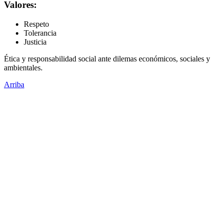
Valores:
Respeto
Tolerancia
Justicia
Ética y responsabilidad social ante dilemas económicos, sociales y
ambientales.
Arriba
Administración Central
Universidad Autónoma de Querétaro
Rectoría
Secretarías
Direcciones
Coordinaciones
Bachilleres
Facultades
Campus
Enlaces