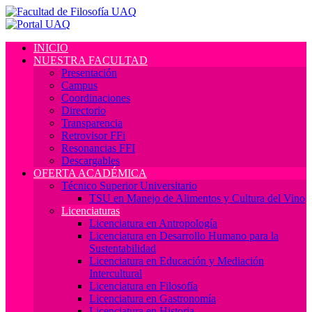
INICIO
NUESTRA FACULTAD
Presentación
Campus
Coordinaciones
Directorio
Transparencia
Retrovisor FFi
Resonancias FFI
Descargables
OFERTA ACADÉMICA
Técnico Superior Universitario
TSU en Manejo de Alimentos y Cultura del Vino
Licenciaturas
Licenciatura en Antropología
Licenciatura en Desarrollo Humano para la
Sustentabilidad
Licenciatura en Educación y Mediación
Intercultural
Licenciatura en Filosofía
Licenciatura en Gastronomía
Licenciatura en Historia