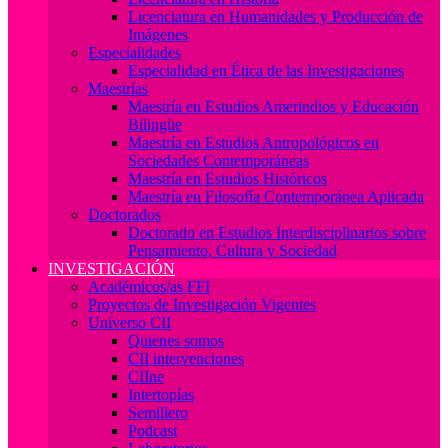
Licenciatura en Humanidades y Producción de
Imágenes
Especialidades
Especialidad en Ética de las Investigaciones
Maestrías
Maestría en Estudios Amerindios y Educación
Bilingüe
Maestría en Estudios Antropológicos en
Sociedades Contemporáneas
Maestría en Estudios Históricos
Maestría en Filosofía Contemporánea Aplicada
Doctorados
Doctorado en Estudios Interdisciplinarios sobre
Pensamiento, Cultura y Sociedad
INVESTIGACIÓN
Académicos/as FFI
Proyectos de Investigación Vigentes
Universo CII
Quienes somos
CII intervenciones
CIIne
Intertopías
Semillero
Podcast