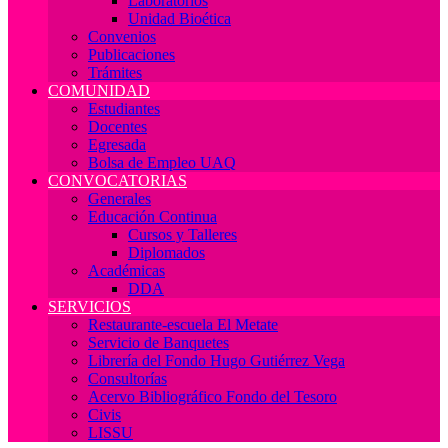
Laboratorios
Unidad Bioética
Convenios
Publicaciones
Trámites
COMUNIDAD
Estudiantes
Docentes
Egresada
Bolsa de Empleo UAQ
CONVOCATORIAS
Generales
Educación Continua
Cursos y Talleres
Diplomados
Académicas
DDA
SERVICIOS
Restaurante-escuela El Metate
Servicio de Banquetes
Librería del Fondo Hugo Gutiérrez Vega
Consultorías
Acervo Bibliográfico Fondo del Tesoro
Civis
LISSU