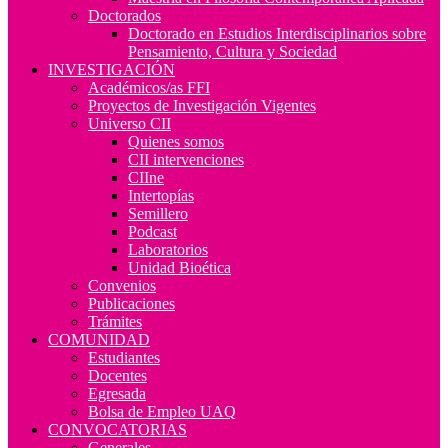
Doctorados
Doctorado en Estudios Interdisciplinarios sobre
Pensamiento, Cultura y Sociedad
INVESTIGACIÓN
Académicos/as FFI
Proyectos de Investigación Vigentes
Universo CII
Quienes somos
CII intervenciones
CIIne
Intertopías
Semillero
Podcast
Laboratorios
Unidad Bioética
Convenios
Publicaciones
Trámites
COMUNIDAD
Estudiantes
Docentes
Egresada
Bolsa de Empleo UAQ
CONVOCATORIAS
Generales