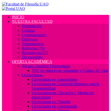
INICIO
NUESTRA FACULTAD
Presentación
Campus
Coordinaciones
Directorio
Transparencia
Retrovisor FFi
Resonancias FFI
Descargables
OFERTA ACADÉMICA
Técnico Superior Universitario
TSU en Manejo de Alimentos y Cultura del Vino
Licenciaturas
Licenciatura en Antropología
Licenciatura en Desarrollo Humano para la
Sustentabilidad
Licenciatura en Educación y Mediación
Intercultural
Licenciatura en Filosofía
Licenciatura en Gastronomía
Licenciatura en Historia