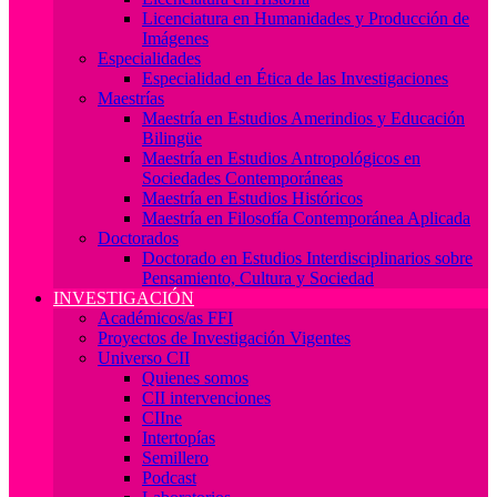
Licenciatura en Humanidades y Producción de
Imágenes
Especialidades
Especialidad en Ética de las Investigaciones
Maestrías
Maestría en Estudios Amerindios y Educación
Bilingüe
Maestría en Estudios Antropológicos en
Sociedades Contemporáneas
Maestría en Estudios Históricos
Maestría en Filosofía Contemporánea Aplicada
Doctorados
Doctorado en Estudios Interdisciplinarios sobre
Pensamiento, Cultura y Sociedad
INVESTIGACIÓN
Académicos/as FFI
Proyectos de Investigación Vigentes
Universo CII
Quienes somos
CII intervenciones
CIIne
Intertopías
Semillero
Podcast