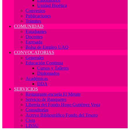
Laboratorios
Unidad Bioética
Convenios
Publicaciones
Trámites
COMUNIDAD
Estudiantes
Docentes
Egresada
Bolsa de Empleo UAQ
CONVOCATORIAS
Generales
Educación Continua
Cursos y Talleres
Diplomados
Académicas
DDA
SERVICIOS
Restaurante-escuela El Metate
Servicio de Banquetes
Librería del Fondo Hugo Gutiérrez Vega
Consultorías
Acervo Bibliográfico Fondo del Tesoro
Civis
LISSU