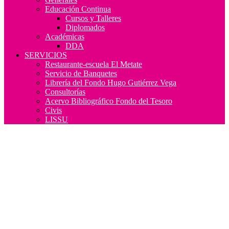
Educación Continua
Cursos y Talleres
Diplomados
Académicas
DDA
SERVICIOS
Restaurante-escuela El Metate
Servicio de Banquetes
Librería del Fondo Hugo Gutiérrez Vega
Consultorías
Acervo Bibliográfico Fondo del Tesoro
Civis
LISSU