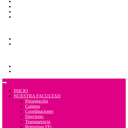
Bibliotecas
Contraloría Social
Mapa de sitio
Normativa
Comunidades
Correo Alumnos UAQ
Consulta/solicitud Correo Alumnos UAQ
Educación Continua
Programas Educativos
Convocatorias
INICIO
NUESTRA FACULTAD
Presentación
Campus
Coordinaciones
Directorio
Transparencia
Retrovisor FFi