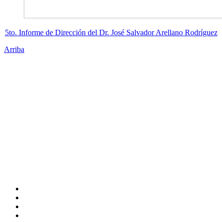
5to. Informe de Dirección del Dr. José Salvador Arellano Rodríguez
Arriba
Administración Central
Universidad Autónoma de Querétaro
Rectoría
Secretarías
Direcciones
Coordinaciones
Bachilleres
Facultades
Campus
Enlaces
Directorio
Correo Empleados UAQ
CAS
Calendario Escolar