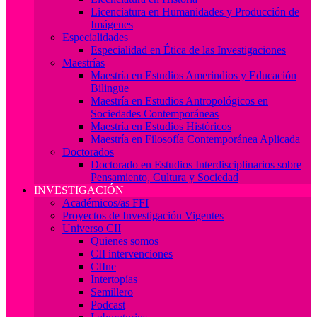
Licenciatura en Humanidades y Producción de
Imágenes
Especialidades
Especialidad en Ética de las Investigaciones
Maestrías
Maestría en Estudios Amerindios y Educación
Bilingüe
Maestría en Estudios Antropológicos en
Sociedades Contemporáneas
Maestría en Estudios Históricos
Maestría en Filosofía Contemporánea Aplicada
Doctorados
Doctorado en Estudios Interdisciplinarios sobre
Pensamiento, Cultura y Sociedad
INVESTIGACIÓN
Académicos/as FFI
Proyectos de Investigación Vigentes
Universo CII
Quienes somos
CII intervenciones
CIIne
Intertopías
Semillero
Podcast