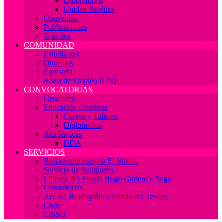
Laboratorios
Unidad Bioética
Convenios
Publicaciones
Trámites
COMUNIDAD
Estudiantes
Docentes
Egresada
Bolsa de Empleo UAQ
CONVOCATORIAS
Generales
Educación Continua
Cursos y Talleres
Diplomados
Académicas
DDA
SERVICIOS
Restaurante-escuela El Metate
Servicio de Banquetes
Librería del Fondo Hugo Gutiérrez Vega
Consultorías
Acervo Bibliográfico Fondo del Tesoro
Civis
LISSU