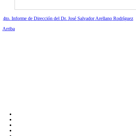
4to. Informe de Dirección del Dr. José Salvador Arellano Rodríguez
Arriba
Administración Central
Universidad Autónoma de Querétaro
Rectoría
Secretarías
Direcciones
Coordinaciones
Bachilleres
Facultades
Campus
Enlaces
Directorio
Correo Empleados UAQ
CAS
Calendario Escolar
Bibliotecas