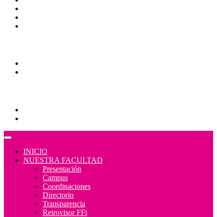
Contraloría Social
Mapa de sitio
Normativa
Comunidades
Correo Alumnos UAQ
Consulta/solicitud Correo Alumnos UAQ
Educación Continua
Programas Educativos
Convocatorias
INICIO
NUESTRA FACULTAD
Presentación
Campus
Coordinaciones
Directorio
Transparencia
Retrovisor FFi