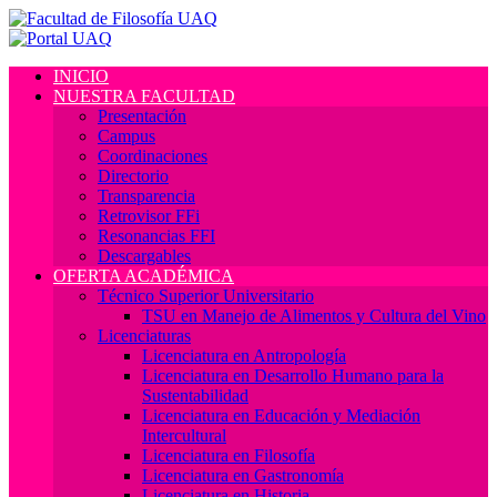
INICIO
NUESTRA FACULTAD
Presentación
Campus
Coordinaciones
Directorio
Transparencia
Retrovisor FFi
Resonancias FFI
Descargables
OFERTA ACADÉMICA
Técnico Superior Universitario
TSU en Manejo de Alimentos y Cultura del Vino
Licenciaturas
Licenciatura en Antropología
Licenciatura en Desarrollo Humano para la
Sustentabilidad
Licenciatura en Educación y Mediación
Intercultural
Licenciatura en Filosofía
Licenciatura en Gastronomía
Licenciatura en Historia