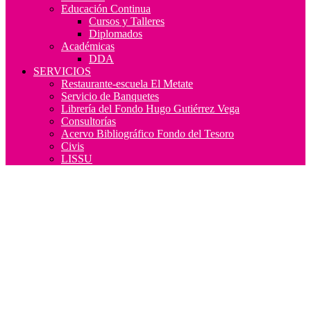
Educación Continua
Cursos y Talleres
Diplomados
Académicas
DDA
SERVICIOS
Restaurante-escuela El Metate
Servicio de Banquetes
Librería del Fondo Hugo Gutiérrez Vega
Consultorías
Acervo Bibliográfico Fondo del Tesoro
Civis
LISSU