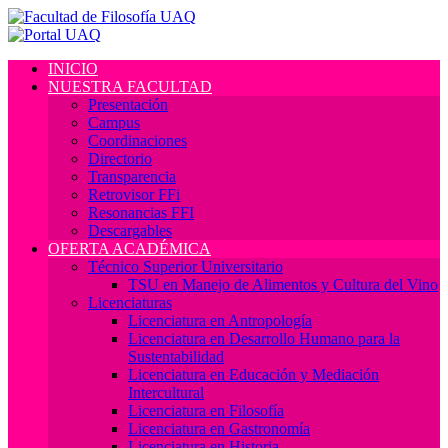
INICIO
NUESTRA FACULTAD
Presentación
Campus
Coordinaciones
Directorio
Transparencia
Retrovisor FFi
Resonancias FFI
Descargables
OFERTA ACADÉMICA
Técnico Superior Universitario
TSU en Manejo de Alimentos y Cultura del Vino
Licenciaturas
Licenciatura en Antropología
Licenciatura en Desarrollo Humano para la
Sustentabilidad
Licenciatura en Educación y Mediación
Intercultural
Licenciatura en Filosofía
Licenciatura en Gastronomía
Licenciatura en Historia