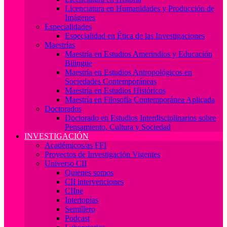
Licenciatura en Humanidades y Producción de
Imágenes
Especialidades
Especialidad en Ética de las Investigaciones
Maestrías
Maestría en Estudios Amerindios y Educación
Bilingüe
Maestría en Estudios Antropológicos en
Sociedades Contemporáneas
Maestría en Estudios Históricos
Maestría en Filosofía Contemporánea Aplicada
Doctorados
Doctorado en Estudios Interdisciplinarios sobre
Pensamiento, Cultura y Sociedad
INVESTIGACIÓN
Académicos/as FFI
Proyectos de Investigación Vigentes
Universo CII
Quienes somos
CII intervenciones
CIIne
Intertopías
Semillero
Podcast