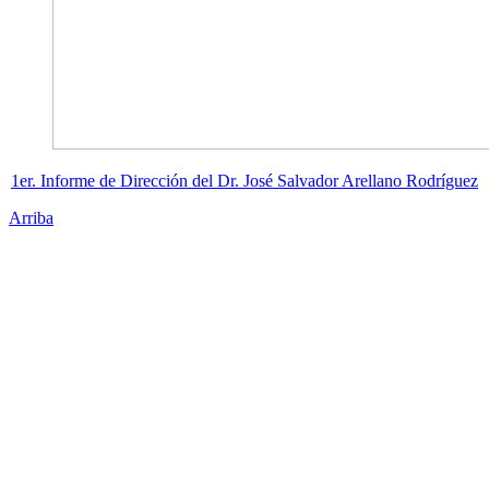
1er. Informe de Dirección del Dr. José Salvador Arellano Rodríguez
Arriba
Administración Central
Universidad Autónoma de Querétaro
Rectoría
Secretarías
Direcciones
Coordinaciones
Bachilleres
Facultades
Campus
Enlaces