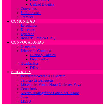
Laboratorios
Unidad Bioética
Convenios
Publicaciones
Trámites
COMUNIDAD
Estudiantes
Docentes
Egresada
Bolsa de Empleo UAQ
CONVOCATORIAS
Generales
Educación Continua
Cursos y Talleres
Diplomados
Académicas
DDA
SERVICIOS
Restaurante-escuela El Metate
Servicio de Banquetes
Librería del Fondo Hugo Gutiérrez Vega
Consultorías
Acervo Bibliográfico Fondo del Tesoro
Civis
LISSU