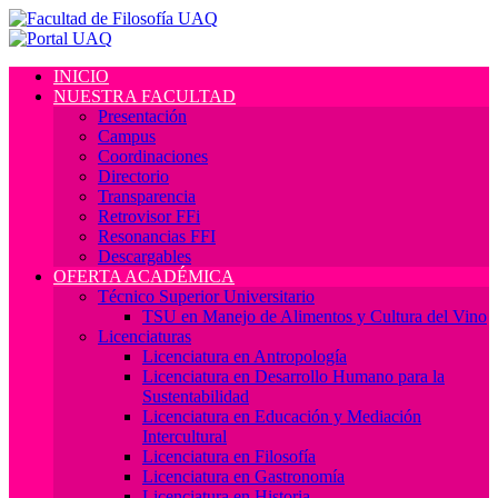
INICIO
NUESTRA FACULTAD
Presentación
Campus
Coordinaciones
Directorio
Transparencia
Retrovisor FFi
Resonancias FFI
Descargables
OFERTA ACADÉMICA
Técnico Superior Universitario
TSU en Manejo de Alimentos y Cultura del Vino
Licenciaturas
Licenciatura en Antropología
Licenciatura en Desarrollo Humano para la
Sustentabilidad
Licenciatura en Educación y Mediación
Intercultural
Licenciatura en Filosofía
Licenciatura en Gastronomía
Licenciatura en Historia