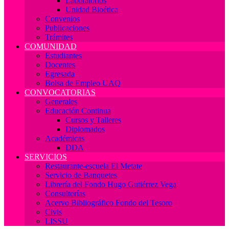
Laboratorios
Unidad Bioética
Convenios
Publicaciones
Trámites
COMUNIDAD
Estudiantes
Docentes
Egresada
Bolsa de Empleo UAQ
CONVOCATORIAS
Generales
Educación Continua
Cursos y Talleres
Diplomados
Académicas
DDA
SERVICIOS
Restaurante-escuela El Metate
Servicio de Banquetes
Librería del Fondo Hugo Gutiérrez Vega
Consultorías
Acervo Bibliográfico Fondo del Tesoro
Civis
LISSU