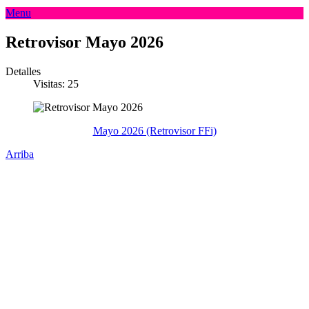
Menu
Retrovisor Mayo 2026
Detalles
Visitas: 25
Mayo 2026 (Retrovisor FFi)
Arriba
Administración Central
Universidad Autónoma de Querétaro
Rectoría
Secretarías
Direcciones
Coordinaciones
Bachilleres
Facultades
Campus