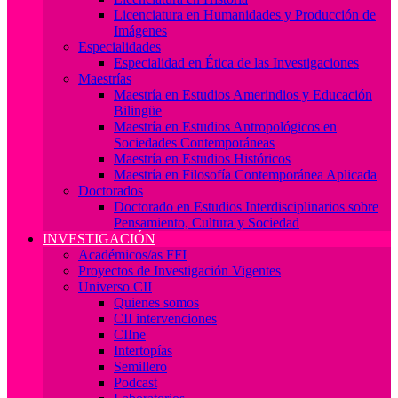
Licenciatura en Humanidades y Producción de
Imágenes
Especialidades
Especialidad en Ética de las Investigaciones
Maestrías
Maestría en Estudios Amerindios y Educación
Bilingüe
Maestría en Estudios Antropológicos en
Sociedades Contemporáneas
Maestría en Estudios Históricos
Maestría en Filosofía Contemporánea Aplicada
Doctorados
Doctorado en Estudios Interdisciplinarios sobre
Pensamiento, Cultura y Sociedad
INVESTIGACIÓN
Académicos/as FFI
Proyectos de Investigación Vigentes
Universo CII
Quienes somos
CII intervenciones
CIIne
Intertopías
Semillero
Podcast