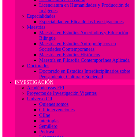
Licenciatura en Humanidades y Producción de
Imágenes
Especialidades
Especialidad en Ética de las Investigaciones
Maestrías
Maestría en Estudios Amerindios y Educación
Bilingüe
Maestría en Estudios Antropológicos en
Sociedades Contemporáneas
Maestría en Estudios Históricos
Maestría en Filosofía Contemporánea Aplicada
Doctorados
Doctorado en Estudios Interdisciplinarios sobre
Pensamiento, Cultura y Sociedad
INVESTIGACIÓN
Académicos/as FFI
Proyectos de Investigación Vigentes
Universo CII
Quienes somos
CII intervenciones
CIIne
Intertopías
Semillero
Podcast