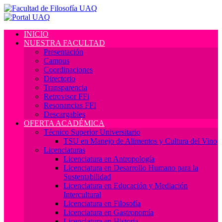
INICIO
NUESTRA FACULTAD
Presentación
Campus
Coordinaciones
Directorio
Transparencia
Retrovisor FFi
Resonancias FFI
Descargables
OFERTA ACADÉMICA
Técnico Superior Universitario
TSU en Manejo de Alimentos y Cultura del Vino
Licenciaturas
Licenciatura en Antropología
Licenciatura en Desarrollo Humano para la
Sustentabilidad
Licenciatura en Educación y Mediación
Intercultural
Licenciatura en Filosofía
Licenciatura en Gastronomía
Licenciatura en Historia