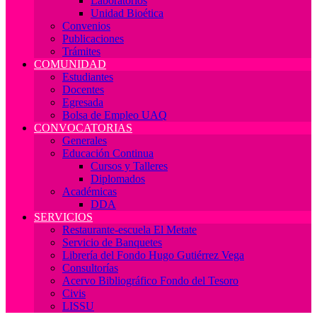
Laboratorios
Unidad Bioética
Convenios
Publicaciones
Trámites
COMUNIDAD
Estudiantes
Docentes
Egresada
Bolsa de Empleo UAQ
CONVOCATORIAS
Generales
Educación Continua
Cursos y Talleres
Diplomados
Académicas
DDA
SERVICIOS
Restaurante-escuela El Metate
Servicio de Banquetes
Librería del Fondo Hugo Gutiérrez Vega
Consultorías
Acervo Bibliográfico Fondo del Tesoro
Civis
LISSU