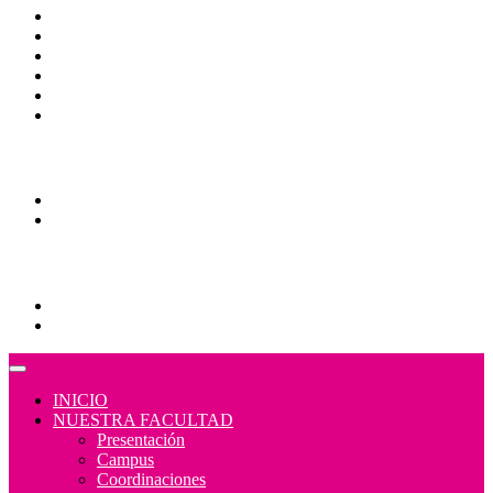
CAS
Calendario Escolar
Bibliotecas
Contraloría Social
Mapa de sitio
Normativa
Comunidades
Correo Alumnos UAQ
Consulta/solicitud Correo Alumnos UAQ
Educación Continua
Programas Educativos
Convocatorias
INICIO
NUESTRA FACULTAD
Presentación
Campus
Coordinaciones