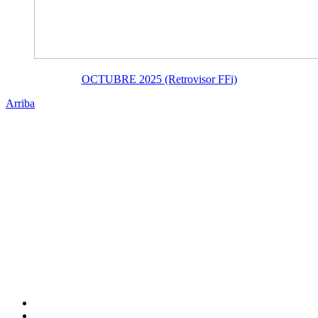
OCTUBRE 2025 (Retrovisor FFi)
Arriba
Administración Central
Universidad Autónoma de Querétaro
Rectoría
Secretarías
Direcciones
Coordinaciones
Bachilleres
Facultades
Campus
Enlaces
Directorio
Correo Empleados UAQ