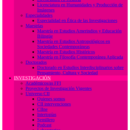
Licenciatura en Humanidades y Producción de
Imágenes
Especialidades
Especialidad en Ética de las Investigaciones
Maestrías
Maestría en Estudios Amerindios y Educación
Bilingüe
Maestría en Estudios Antropológicos en
Sociedades Contemporáneas
Maestría en Estudios Históricos
Maestría en Filosofía Contemporánea Aplicada
Doctorados
Doctorado en Estudios Interdisciplinarios sobre
Pensamiento, Cultura y Sociedad
INVESTIGACIÓN
Académicos/as FFI
Proyectos de Investigación Vigentes
Universo CII
Quienes somos
CII intervenciones
CIIne
Intertopías
Semillero
Podcast