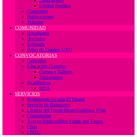
Laboratorios
Unidad Bioética
Convenios
Publicaciones
Trámites
COMUNIDAD
Estudiantes
Docentes
Egresada
Bolsa de Empleo UAQ
CONVOCATORIAS
Generales
Educación Continua
Cursos y Talleres
Diplomados
Académicas
DDA
SERVICIOS
Restaurante-escuela El Metate
Servicio de Banquetes
Librería del Fondo Hugo Gutiérrez Vega
Consultorías
Acervo Bibliográfico Fondo del Tesoro
Civis
LISSU