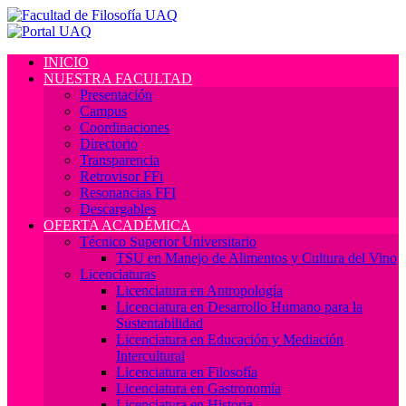
INICIO
NUESTRA FACULTAD
Presentación
Campus
Coordinaciones
Directorio
Transparencia
Retrovisor FFi
Resonancias FFI
Descargables
OFERTA ACADÉMICA
Técnico Superior Universitario
TSU en Manejo de Alimentos y Cultura del Vino
Licenciaturas
Licenciatura en Antropología
Licenciatura en Desarrollo Humano para la
Sustentabilidad
Licenciatura en Educación y Mediación
Intercultural
Licenciatura en Filosofía
Licenciatura en Gastronomía
Licenciatura en Historia