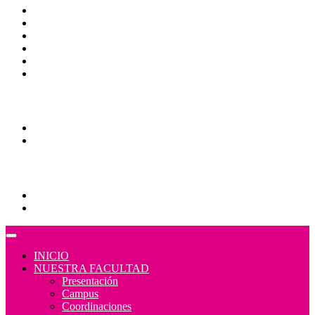
CAS
Calendario Escolar
Bibliotecas
Contraloría Social
Mapa de sitio
Normativa
Comunidades
Correo Alumnos UAQ
Consulta/solicitud Correo Alumnos UAQ
Educación Continua
Programas Educativos
Convocatorias
INICIO
NUESTRA FACULTAD
Presentación
Campus
Coordinaciones