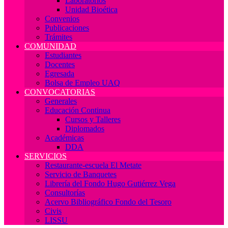
Laboratorios
Unidad Bioética
Convenios
Publicaciones
Trámites
COMUNIDAD
Estudiantes
Docentes
Egresada
Bolsa de Empleo UAQ
CONVOCATORIAS
Generales
Educación Continua
Cursos y Talleres
Diplomados
Académicas
DDA
SERVICIOS
Restaurante-escuela El Metate
Servicio de Banquetes
Librería del Fondo Hugo Gutiérrez Vega
Consultorías
Acervo Bibliográfico Fondo del Tesoro
Civis
LISSU