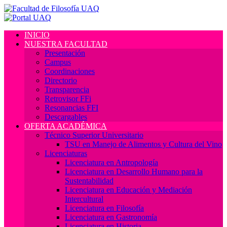
INICIO
NUESTRA FACULTAD
Presentación
Campus
Coordinaciones
Directorio
Transparencia
Retrovisor FFi
Resonancias FFI
Descargables
OFERTA ACADÉMICA
Técnico Superior Universitario
TSU en Manejo de Alimentos y Cultura del Vino
Licenciaturas
Licenciatura en Antropología
Licenciatura en Desarrollo Humano para la
Sustentabilidad
Licenciatura en Educación y Mediación
Intercultural
Licenciatura en Filosofía
Licenciatura en Gastronomía
Licenciatura en Historia