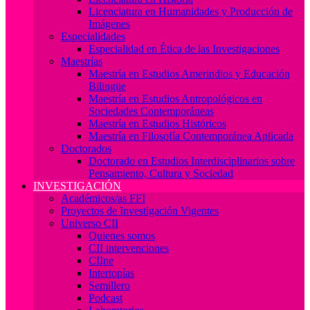
Licenciatura en Humanidades y Producción de
Imágenes
Especialidades
Especialidad en Ética de las Investigaciones
Maestrías
Maestría en Estudios Amerindios y Educación
Bilingüe
Maestría en Estudios Antropológicos en
Sociedades Contemporáneas
Maestría en Estudios Históricos
Maestría en Filosofía Contemporánea Aplicada
Doctorados
Doctorado en Estudios Interdisciplinarios sobre
Pensamiento, Cultura y Sociedad
INVESTIGACIÓN
Académicos/as FFI
Proyectos de Investigación Vigentes
Universo CII
Quienes somos
CII intervenciones
CIIne
Intertopías
Semillero
Podcast