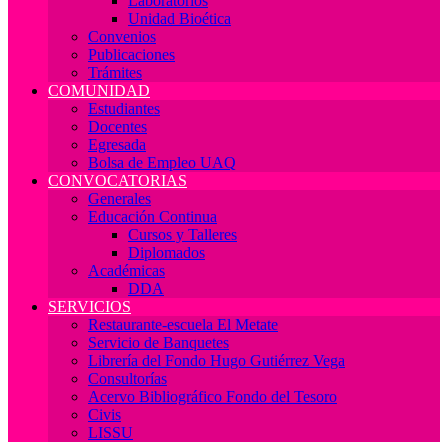
Laboratorios
Unidad Bioética
Convenios
Publicaciones
Trámites
COMUNIDAD
Estudiantes
Docentes
Egresada
Bolsa de Empleo UAQ
CONVOCATORIAS
Generales
Educación Continua
Cursos y Talleres
Diplomados
Académicas
DDA
SERVICIOS
Restaurante-escuela El Metate
Servicio de Banquetes
Librería del Fondo Hugo Gutiérrez Vega
Consultorías
Acervo Bibliográfico Fondo del Tesoro
Civis
LISSU