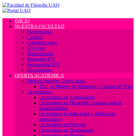
INICIO
NUESTRA FACULTAD
Presentación
Campus
Coordinaciones
Directorio
Transparencia
Retrovisor FFi
Resonancias FFI
Descargables
OFERTA ACADÉMICA
Técnico Superior Universitario
TSU en Manejo de Alimentos y Cultura del Vino
Licenciaturas
Licenciatura en Antropología
Licenciatura en Desarrollo Humano para la
Sustentabilidad
Licenciatura en Educación y Mediación
Intercultural
Licenciatura en Filosofía
Licenciatura en Gastronomía
Licenciatura en Historia