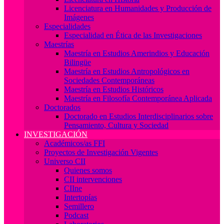
Licenciatura en Humanidades y Producción de
Imágenes
Especialidades
Especialidad en Ética de las Investigaciones
Maestrías
Maestría en Estudios Amerindios y Educación
Bilingüe
Maestría en Estudios Antropológicos en
Sociedades Contemporáneas
Maestría en Estudios Históricos
Maestría en Filosofía Contemporánea Aplicada
Doctorados
Doctorado en Estudios Interdisciplinarios sobre
Pensamiento, Cultura y Sociedad
INVESTIGACIÓN
Académicos/as FFI
Proyectos de Investigación Vigentes
Universo CII
Quienes somos
CII intervenciones
CIIne
Intertopías
Semillero
Podcast