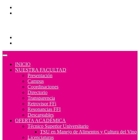
Correo Alumnos UAQ
Consulta/solicitud Correo Alumnos UAQ
Educación Continua
Programas Educativos
Convocatorias
INICIO
NUESTRA FACULTAD
Presentación
Campus
Coordinaciones
Directorio
Transparencia
Retrovisor FFi
Resonancias FFI
Descargables
OFERTA ACADÉMICA
Técnico Superior Universitario
TSU en Manejo de Alimentos y Cultura del Vino
Licenciaturas