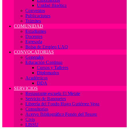
Laboratorios
Unidad Bioética
Convenios
Publicaciones
Trámites
COMUNIDAD
Estudiantes
Docentes
Egresada
Bolsa de Empleo UAQ
CONVOCATORIAS
Generales
Educación Continua
Cursos y Talleres
Diplomados
Académicas
DDA
SERVICIOS
Restaurante-escuela El Metate
Servicio de Banquetes
Librería del Fondo Hugo Gutiérrez Vega
Consultorías
Acervo Bibliográfico Fondo del Tesoro
Civis
LISSU