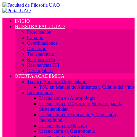
INICIO
NUESTRA FACULTAD
Presentación
Campus
Coordinaciones
Directorio
Transparencia
Retrovisor FFi
Resonancias FFI
Descargables
OFERTA ACADÉMICA
Técnico Superior Universitario
TSU en Manejo de Alimentos y Cultura del Vino
Licenciaturas
Licenciatura en Antropología
Licenciatura en Desarrollo Humano para la
Sustentabilidad
Licenciatura en Educación y Mediación
Intercultural
Licenciatura en Filosofía
Licenciatura en Gastronomía
Licenciatura en Historia