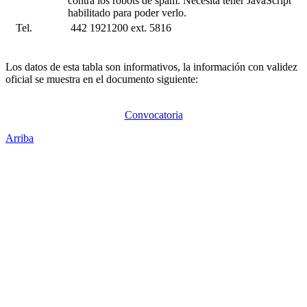
contra los robots de spam. Necesita tener JavaScript
habilitado para poder verlo.
Tel.
442 1921200 ext. 5816
Los datos de esta tabla son informativos, la información con validez
oficial se muestra en el documento siguiente:
Convocatoria
Arriba
Administración Central
Universidad Autónoma de Querétaro
Rectoría
Secretarías
Direcciones
Coordinaciones
Bachilleres
Facultades
Campus
Enlaces