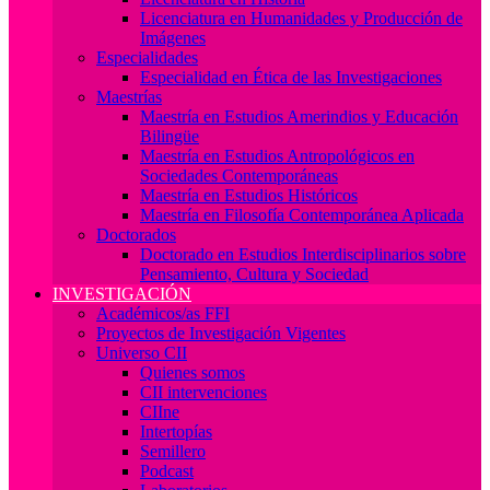
Licenciatura en Humanidades y Producción de
Imágenes
Especialidades
Especialidad en Ética de las Investigaciones
Maestrías
Maestría en Estudios Amerindios y Educación
Bilingüe
Maestría en Estudios Antropológicos en
Sociedades Contemporáneas
Maestría en Estudios Históricos
Maestría en Filosofía Contemporánea Aplicada
Doctorados
Doctorado en Estudios Interdisciplinarios sobre
Pensamiento, Cultura y Sociedad
INVESTIGACIÓN
Académicos/as FFI
Proyectos de Investigación Vigentes
Universo CII
Quienes somos
CII intervenciones
CIIne
Intertopías
Semillero
Podcast