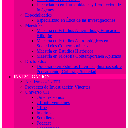
Licenciatura en Humanidades y Producción de
Imágenes
Especialidades
Especialidad en Ética de las Investigaciones
Maestrías
Maestría en Estudios Amerindios y Educación
Bilingüe
Maestría en Estudios Antropológicos en
Sociedades Contemporáneas
Maestría en Estudios Históricos
Maestría en Filosofía Contemporánea Aplicada
Doctorados
Doctorado en Estudios Interdisciplinarios sobre
Pensamiento, Cultura y Sociedad
INVESTIGACIÓN
Académicos/as FFI
Proyectos de Investigación Vigentes
Universo CII
Quienes somos
CII intervenciones
CIIne
Intertopías
Semillero
Podcast