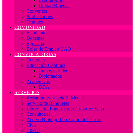
Laboratorios
Unidad Bioética
Convenios
Publicaciones
Trámites
COMUNIDAD
Estudiantes
Docentes
Egresada
Bolsa de Empleo UAQ
CONVOCATORIAS
Generales
Educación Continua
Cursos y Talleres
Diplomados
Académicas
DDA
SERVICIOS
Restaurante-escuela El Metate
Servicio de Banquetes
Librería del Fondo Hugo Gutiérrez Vega
Consultorías
Acervo Bibliográfico Fondo del Tesoro
Civis
LISSU