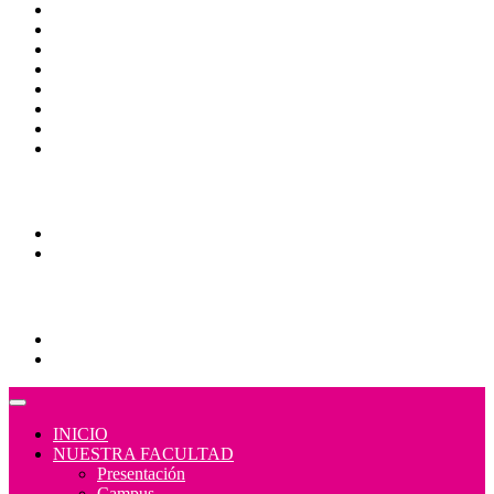
Directorio
Correo Empleados UAQ
CAS
Calendario Escolar
Bibliotecas
Contraloría Social
Mapa de sitio
Normativa
Comunidades
Correo Alumnos UAQ
Consulta/solicitud Correo Alumnos UAQ
Educación Continua
Programas Educativos
Convocatorias
INICIO
NUESTRA FACULTAD
Presentación
Campus