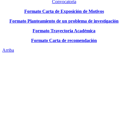
Convocatoria
Formato Carta de Exposición de Motivos
Formato Planteamiento de un problema de investigación
Formato Trayectoria Académica
Formato Carta de recomendación
Arriba
Administración Central
Universidad Autónoma de Querétaro
Rectoría
Secretarías
Direcciones
Coordinaciones
Bachilleres
Facultades
Campus
Enlaces