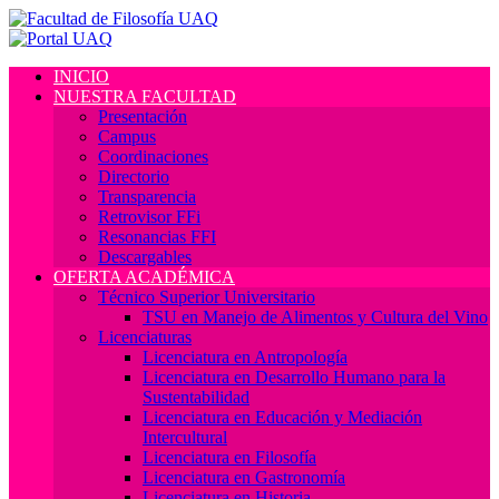
INICIO
NUESTRA FACULTAD
Presentación
Campus
Coordinaciones
Directorio
Transparencia
Retrovisor FFi
Resonancias FFI
Descargables
OFERTA ACADÉMICA
Técnico Superior Universitario
TSU en Manejo de Alimentos y Cultura del Vino
Licenciaturas
Licenciatura en Antropología
Licenciatura en Desarrollo Humano para la
Sustentabilidad
Licenciatura en Educación y Mediación
Intercultural
Licenciatura en Filosofía
Licenciatura en Gastronomía
Licenciatura en Historia