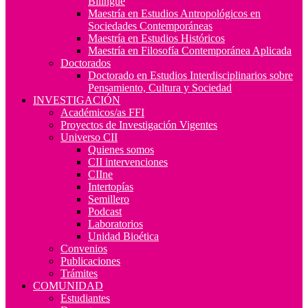
Bilingüe
Maestría en Estudios Antropológicos en
Sociedades Contemporáneas
Maestría en Estudios Históricos
Maestría en Filosofía Contemporánea Aplicada
Doctorados
Doctorado en Estudios Interdisciplinarios sobre
Pensamiento, Cultura y Sociedad
INVESTIGACIÓN
Académicos/as FFI
Proyectos de Investigación Vigentes
Universo CII
Quienes somos
CII intervenciones
CIIne
Intertopías
Semillero
Podcast
Laboratorios
Unidad Bioética
Convenios
Publicaciones
Trámites
COMUNIDAD
Estudiantes