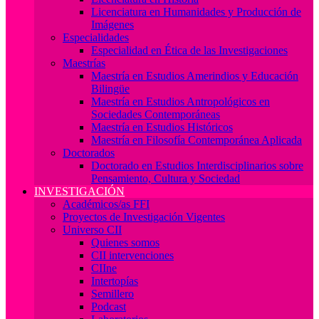
Licenciatura en Humanidades y Producción de
Imágenes
Especialidades
Especialidad en Ética de las Investigaciones
Maestrías
Maestría en Estudios Amerindios y Educación
Bilingüe
Maestría en Estudios Antropológicos en
Sociedades Contemporáneas
Maestría en Estudios Históricos
Maestría en Filosofía Contemporánea Aplicada
Doctorados
Doctorado en Estudios Interdisciplinarios sobre
Pensamiento, Cultura y Sociedad
INVESTIGACIÓN
Académicos/as FFI
Proyectos de Investigación Vigentes
Universo CII
Quienes somos
CII intervenciones
CIIne
Intertopías
Semillero
Podcast