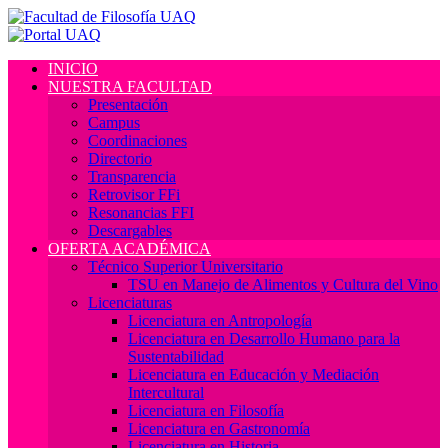
INICIO
NUESTRA FACULTAD
Presentación
Campus
Coordinaciones
Directorio
Transparencia
Retrovisor FFi
Resonancias FFI
Descargables
OFERTA ACADÉMICA
Técnico Superior Universitario
TSU en Manejo de Alimentos y Cultura del Vino
Licenciaturas
Licenciatura en Antropología
Licenciatura en Desarrollo Humano para la
Sustentabilidad
Licenciatura en Educación y Mediación
Intercultural
Licenciatura en Filosofía
Licenciatura en Gastronomía
Licenciatura en Historia