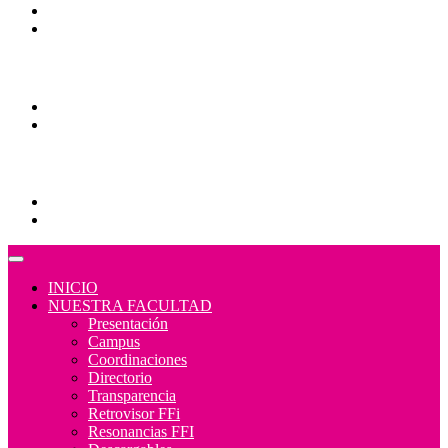
Mapa de sitio
Normativa
Comunidades
Correo Alumnos UAQ
Consulta/solicitud Correo Alumnos UAQ
Educación Continua
Programas Educativos
Convocatorias
INICIO
NUESTRA FACULTAD
Presentación
Campus
Coordinaciones
Directorio
Transparencia
Retrovisor FFi
Resonancias FFI