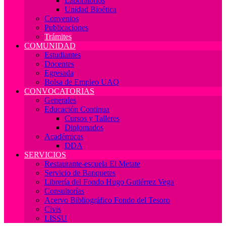
Laboratorios
Unidad Bioética
Convenios
Publicaciones
Trámites
COMUNIDAD
Estudiantes
Docentes
Egresada
Bolsa de Empleo UAQ
CONVOCATORIAS
Generales
Educación Continua
Cursos y Talleres
Diplomados
Académicas
DDA
SERVICIOS
Restaurante-escuela El Metate
Servicio de Banquetes
Librería del Fondo Hugo Gutiérrez Vega
Consultorías
Acervo Bibliográfico Fondo del Tesoro
Civis
LISSU