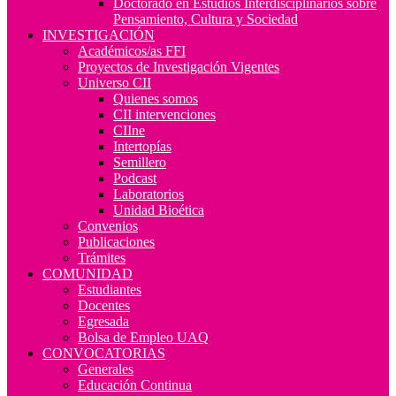
Doctorado en Estudios Interdisciplinarios sobre
Pensamiento, Cultura y Sociedad
INVESTIGACIÓN
Académicos/as FFI
Proyectos de Investigación Vigentes
Universo CII
Quienes somos
CII intervenciones
CIIne
Intertopías
Semillero
Podcast
Laboratorios
Unidad Bioética
Convenios
Publicaciones
Trámites
COMUNIDAD
Estudiantes
Docentes
Egresada
Bolsa de Empleo UAQ
CONVOCATORIAS
Generales
Educación Continua